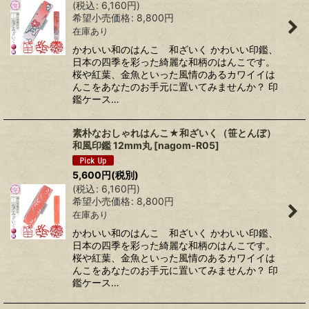
(
税込
:
6,160
円
)
希望小売価格
:
8,800
円
在庫あり
かわいい和のはんこ 和ざいく かわいい印鑑、
日本の四季を彩った綺麗な和柄のはんこです。
桜や紅葉、金魚といった風情のあるカワイイは
んこをあなたのお手元に置いてみませんか？ 印
鑑ケース…
素朴なおしゃれはんこ★和ざいく（笹とんぼ）
和風印鑑 12mm丸
[
nagom-R05
]
5,600
円
(税別)
(
税込
:
6,160
円
)
希望小売価格
:
8,800
円
在庫あり
かわいい和のはんこ 和ざいく かわいい印鑑、
日本の四季を彩った綺麗な和柄のはんこです。
桜や紅葉、金魚といった風情のあるカワイイは
んこをあなたのお手元に置いてみませんか？ 印
鑑ケース…