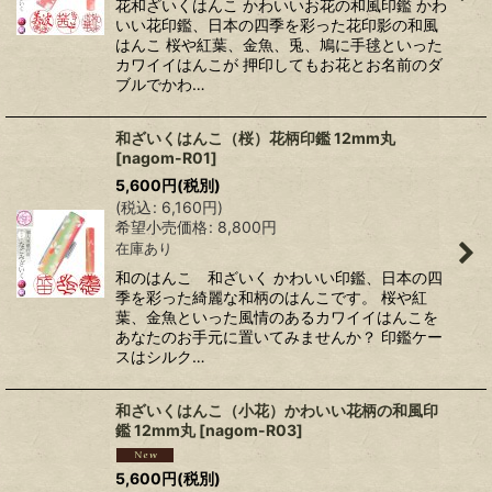
花和ざいくはんこ かわいいお花の和風印鑑 かわ
いい花印鑑、日本の四季を彩った花印影の和風
はんこ 桜や紅葉、金魚、兎、鳩に手毬といった
カワイイはんこが 押印してもお花とお名前のダ
ブルでかわ…
和ざいくはんこ（桜）花柄印鑑 12mm丸
[
nagom-R01
]
5,600
円
(税別)
(
税込
:
6,160
円
)
希望小売価格
:
8,800
円
在庫あり
和のはんこ 和ざいく かわいい印鑑、日本の四
季を彩った綺麗な和柄のはんこです。 桜や紅
葉、金魚といった風情のあるカワイイはんこを
あなたのお手元に置いてみませんか？ 印鑑ケー
スはシルク…
和ざいくはんこ（小花）かわいい花柄の和風印
鑑 12mm丸
[
nagom-R03
]
5,600
円
(税別)