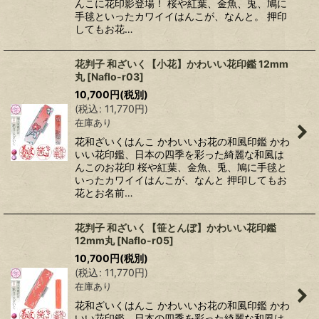
んこに花印影登場！ 桜や紅葉、金魚、兎、鳩に
手毬といったカワイイはんこが、なんと。 押印
してもお花…
花判子 和ざいく【小花】かわいい花印鑑 12mm
丸
[
Naflo-r03
]
10,700
円
(税別)
(
税込
:
11,770
円
)
在庫あり
花和ざいくはんこ かわいいお花の和風印鑑 かわ
いい花印鑑、日本の四季を彩った綺麗な和風は
んこのお花印 桜や紅葉、金魚、兎、鳩に手毬と
いったカワイイはんこが、なんと 押印してもお
花とお名前…
花判子 和ざいく【笹とんぼ】かわいい花印鑑
12mm丸
[
Naflo-r05
]
10,700
円
(税別)
(
税込
:
11,770
円
)
在庫あり
花和ざいくはんこ かわいいお花の和風印鑑 かわ
いい花印鑑、日本の四季を彩った綺麗な和風は