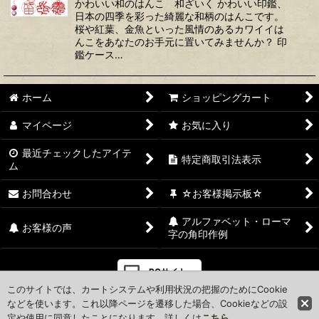
かわいい和のはんこ 和ざいく かわいい印鑑、
日本の四季を彩った綺麗な和柄のはんこです。
桜や紅葉、金魚といった風情のあるカワイイは
んこをあなたのお手元に置いてみませんか？ 印
鑑ケース…
ホーム
ショッピングカート
マイページ
お気に入り
最近チェックしたアイテ
特定商取引法表示
ム
お問合わせ
☆お客様掲示板☆
アルファベット・ローマ
お客様の声
字の角印作例
PCサイト
このサイトでは、カートシステムや利用状況の把握のためにCookie
などを使います。これ以降ページを遷移した場合、Cookieなどの設
定や使用に同意したことになります。詳しくは
こちら