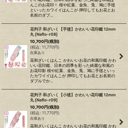
んこのお花印！ 桜や紅葉、金魚、兎、鳩に手毬
といったカワイイはんこが 押印してもお花とお
名前のダブ…
花判子 和ざいく【手毬】かわいい花印鑑 12mm
丸
[
Naflo-r08
]
10,700
円
(税別)
(
税込
:
11,770
円
)
在庫あり
花和ざいくはんこ かわいいお花の和風印鑑 かわ
いい花印鑑、日本の四季を彩った綺麗な和風の
お花印影 桜や紅葉、金魚、兎、鳩に手毬といっ
たカワイイはんこが 押印してもお花とお名前の
ダブルでか…
花判子 和ざいく【小毬】かわいい花印鑑 12mm
丸
[
Naflo-r09
]
10,700
円
(税別)
(
税込
:
11,770
円
)
在庫あり
花和ざいくはんこ かわいいお花の和風印鑑 かわ