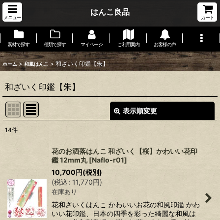
はんこ良品
メニュー
カート
素材で探す
種類で探す
マイページ
ご利用案内
お客様の声
>
>
和ざいく印鑑【朱】
ホーム
和風はんこ
和ざいく印鑑【朱】
表示順変更
閉じる
14
件
表示数
:
花のお洒落はんこ 和ざいく【桜】かわいい花印
鑑 12mm丸
[
Naflo-r01
]
在庫あり
10,700
円
(税別)
(
税込
:
11,770
円
)
並び順
:
在庫あり
花和ざいくはんこ かわいいお花の和風印鑑 かわ
絞り込む
いい花印鑑、日本の四季を彩った綺麗な和風は