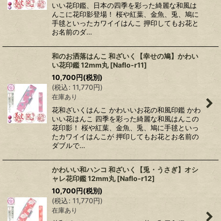
いい花印鑑、日本の四季を彩った綺麗な和風は
んこに花印影登場！ 桜や紅葉、金魚、兎、鳩に
手毬といったカワイイはんこ 押印してもお花と
お名前のダ…
和のお洒落はんこ 和ざいく【幸せの鳩】かわい
い花印鑑 12mm丸
[
Naflo-r11
]
10,700
円
(税別)
(
税込
:
11,770
円
)
在庫あり
花和ざいくはんこ かわいいお花の和風印鑑 かわ
いい花はんこ 四季を彩った綺麗な和風はんこの
花印影！ 桜や紅葉、金魚、兎、鳩に手毬といっ
たカワイイはんこが 押印してもお花とお名前の
ダブルで…
かわいい和ハンコ 和ざいく【兎・うさぎ】オシ
ャレ花印鑑 12mm丸
[
Naflo-r12
]
10,700
円
(税別)
(
税込
:
11,770
円
)
在庫あり