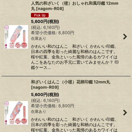
人気の和ざいく（毬）おしゃれ和風印鑑 12mm
丸
[
nagom-R08
]
5,600
円
(税別)
(
税込
:
6,160
円
)
希望小売価格
:
8,800
円
在庫あり
かわいい和のはんこ 和ざいく かわいい印鑑、
日本の四季を彩った綺麗な和柄のはんこです。
桜や紅葉、金魚といった風情のあるカワイイは
んこをあなたのお手元に置いてみませんか？ 印
鑑ケース…
和ざいくはんこ（小毬）花柄印鑑 12mm丸
[
nagom-R09
]
5,600
円
(税別)
(
税込
:
6,160
円
)
希望小売価格
:
8,800
円
在庫あり
かわいい和のはんこ 和ざいく かわいい印鑑、
日本の四季を彩った綺麗な和柄のはんこです。
桜や紅葉、金魚といった風情のあるカワイイは