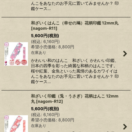
んこをあなたのお手元に置いてみませんか？ 印
鑑ケース…
和ざいくはんこ（幸せの鳩）花柄印鑑 12mm丸
[
nagom-R11
]
5,600
円
(税別)
(
税込
:
6,160
円
)
希望小売価格
:
8,800
円
在庫あり
かわいい和のはんこ 和ざいく かわいい印鑑、
日本の四季を彩った綺麗な和柄のはんこです。
桜や紅葉、金魚といった風情のあるカワイイは
んこをあなたのお手元に置いてみませんか？ 印
鑑ケース…
和ざいく印鑑（兎・うさぎ）花柄はんこ 12mm
丸
[
nagom-R12
]
5,600
円
(税別)
(
税込
:
6,160
円
)
希望小売価格
:
8,800
円
在庫あり