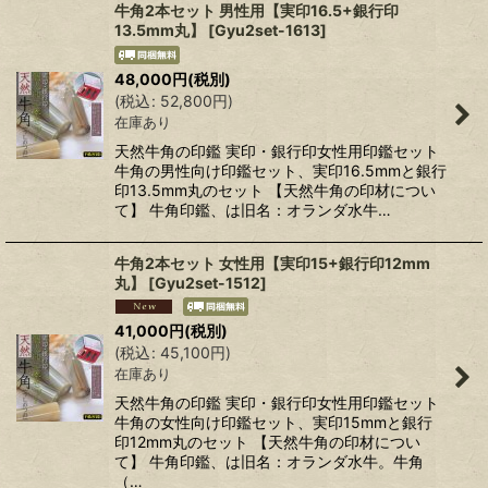
牛角2本セット 男性用【実印16.5+銀行印
13.5mm丸】
[
Gyu2set-1613
]
48,000
円
(税別)
(
税込
:
52,800
円
)
在庫あり
天然牛角の印鑑 実印・銀行印女性用印鑑セット
牛角の男性向け印鑑セット、実印16.5mmと銀行
印13.5mm丸のセット 【天然牛角の印材につい
て】 牛角印鑑、は旧名：オランダ水牛…
牛角2本セット 女性用【実印15+銀行印12mm
丸】
[
Gyu2set-1512
]
41,000
円
(税別)
(
税込
:
45,100
円
)
在庫あり
天然牛角の印鑑 実印・銀行印女性用印鑑セット
牛角の女性向け印鑑セット、実印15mmと銀行
印12mm丸のセット 【天然牛角の印材につい
て】 牛角印鑑、は旧名：オランダ水牛。牛角
（…