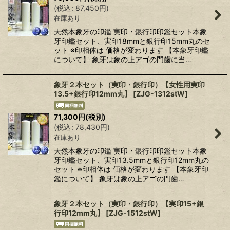
(
税込
:
87,450
円
)
在庫あり
天然本象牙の印鑑 実印・銀行印印鑑セット本象
牙印鑑セット、実印18mmと銀行印15mm丸のセ
ット ※印相体は 価格が変わります 【本象牙印鑑
について】 象牙は象の上アゴの門歯に当…
象牙２本セット（実印・銀行印）【女性用実印
13.5+銀行印12mm丸】
[
ZJG-1312stW
]
71,300
円
(税別)
(
税込
:
78,430
円
)
在庫あり
天然本象牙の印鑑 実印・銀行印印鑑セット本象
牙印鑑セット、実印13.5mmと銀行印12mm丸の
セット ※印相体は 価格が変わります 【本象牙印
鑑について】 象牙は象の上アゴの門歯…
象牙２本セット（実印・銀行印）【実印15+銀
行印12mm丸】
[
ZJG-1512stW
]