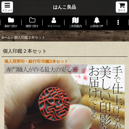
はんこ良品
メニュー
カート
素材で探す
種類で探す
マイページ
ご利用案内
お客様の声
>
個人印鑑２本セット
ホーム
個人印鑑２本セット
個人用実印・銀行印 印鑑2本セット