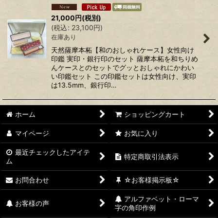
21,000
円
(税別)
(
税込
:
23,100
円
)
在庫あり
天然薩摩本柘【和のおしゃれケース】女性向け
印鑑 実印・銀行印のセット 薩摩本柘を和ちりめ
んケースとのセットでグッとおしゃれにかわい
い印鑑セット この印鑑セットは女性向け、実印
は13.5mm、銀行印…
ホーム
ショッピングカート
マイページ
お気に入り
最近チェックしたアイテ
特定商取引法表示
ム
お問合わせ
☆お客様掲示板☆
アルファベット・ローマ
お客様の声
字の角印作例