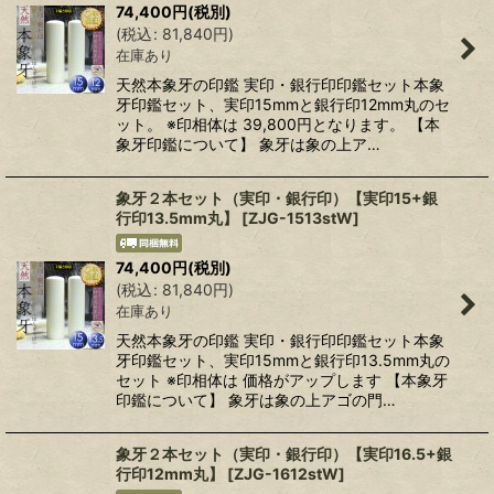
74,400
円
(税別)
(
税込
:
81,840
円
)
在庫あり
天然本象牙の印鑑 実印・銀行印印鑑セット本象
牙印鑑セット、実印15mmと銀行印12mm丸のセ
ット。 ※印相体は 39,800円となります。 【本
象牙印鑑について】 象牙は象の上ア…
象牙２本セット（実印・銀行印）【実印15+銀
行印13.5mm丸】
[
ZJG-1513stW
]
74,400
円
(税別)
(
税込
:
81,840
円
)
在庫あり
天然本象牙の印鑑 実印・銀行印印鑑セット本象
牙印鑑セット、実印15mmと銀行印13.5mm丸の
セット ※印相体は 価格がアップします 【本象牙
印鑑について】 象牙は象の上アゴの門…
象牙２本セット（実印・銀行印）【実印16.5+銀
行印12mm丸】
[
ZJG-1612stW
]