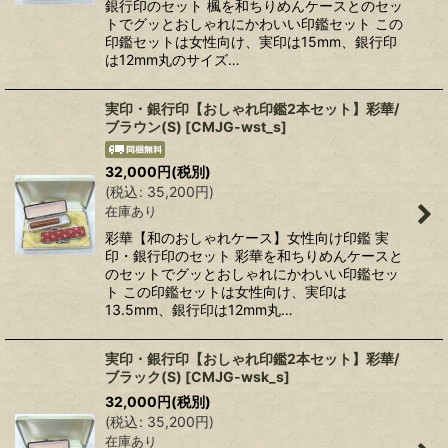
銀行印のセット 楓を和ちりめんケースとのセッ
トでグッとおしゃれにかわいい印鑑セット この
印鑑セットは女性向け、実印は15mm、銀行印
は12mm丸のサイズ…
実印・銀行印【おしゃれ印鑑2本セット】彩華/
ブラウン(S)
[
CMJG-wst_s
]
32,000
円
(税別)
(
税込
:
35,200
円
)
在庫あり
彩華【和のおしゃれケース】女性向け印鑑 実
印・銀行印のセット 彩華を和ちりめんケースと
のセットでグッとおしゃれにかわいい印鑑セッ
ト この印鑑セットは女性向け、実印は
13.5mm、銀行印は12mm丸…
実印・銀行印【おしゃれ印鑑2本セット】彩華/
ブラック(S)
[
CMJG-wsk_s
]
32,000
円
(税別)
(
税込
:
35,200
円
)
在庫あり