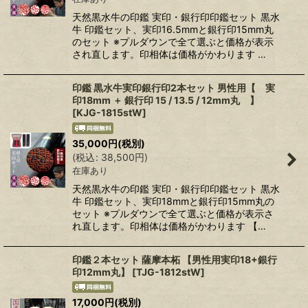
天然黒水牛の印鑑 実印・銀行印印鑑セット 黒水
牛 印鑑セット、実印16.5mmと銀行印15mm丸
のセット ※プルダウンで全て選ぶと価格が表示
され直します。印相体は価格がかわります …
印鑑 黒水牛実印銀行印2本セット 男性用【 実
印18mm ＋ 銀行印 15 / 13.5 / 12mm丸 】
[
KJG-1815stW
]
35,000
円
(税別)
(
税込
:
38,500
円
)
在庫あり
天然黒水牛の印鑑 実印・銀行印印鑑セット 黒水
牛 印鑑セット、実印18mmと銀行印15mm丸の
セット ※プルダウンで全て選ぶと価格が表示さ
れ直します。印相体は価格がかわります 【…
印鑑２本セット 薩摩本柘 【男性用実印18+銀行
印12mm丸】
[
TJG-1812stW
]
17,000
円
(税別)