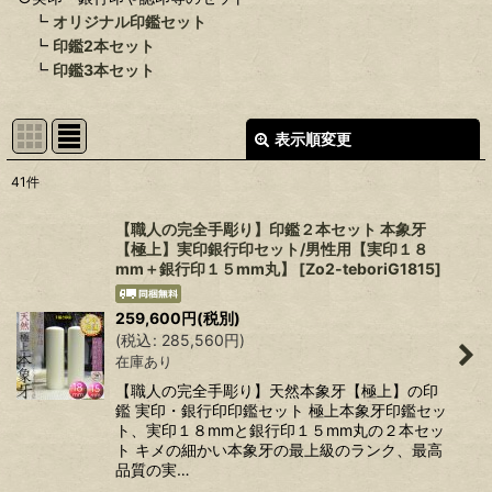
┗
オリジナル印鑑セット
┗
印鑑2本セット
┗
印鑑3本セット
表示順変更
閉じる
41
件
表示数
:
【職人の完全手彫り】印鑑２本セット 本象牙
【極上】実印銀行印セット/男性用【実印１８
在庫あり
mm＋銀行印１５mm丸】
[
Zo2-teboriG1815
]
並び順
:
259,600
円
(税別)
(
税込
:
285,560
円
)
絞り込む
在庫あり
【職人の完全手彫り】天然本象牙【極上】の印
鑑 実印・銀行印印鑑セット 極上本象牙印鑑セッ
ト、実印１８mmと銀行印１５mm丸の２本セッ
ト キメの細かい本象牙の最上級のランク、最高
品質の実…