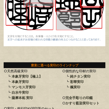
豊富に選べる実印のラインナップ
○天然高級実印
○個性的な印材の実印
┗
本象牙実印【極上】
┗
純チタン実印
┗
本象牙実印
┗
彩華実印
┗
マンモス牙実印
┗
楓実印
┗
白水牛実印
┗
薩摩本柘 実印
○
完全手彫りの印鑑
○
かすり藍染実印セット
○実印・銀行印や認印等のセット