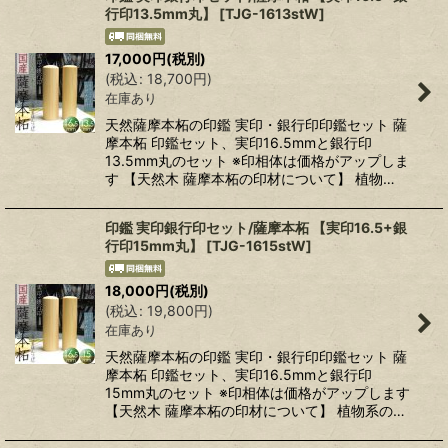
行印13.5mm丸】
[
TJG-1613stW
]
17,000
円
(税別)
(
税込
:
18,700
円
)
在庫あり
天然薩摩本柘の印鑑 実印・銀行印印鑑セット 薩
摩本柘 印鑑セット、実印16.5mmと銀行印
13.5mm丸のセット ※印相体は価格がアップしま
す 【天然木 薩摩本柘の印材について】 植物…
印鑑 実印銀行印セット/薩摩本柘 【実印16.5+銀
行印15mm丸】
[
TJG-1615stW
]
18,000
円
(税別)
(
税込
:
19,800
円
)
在庫あり
天然薩摩本柘の印鑑 実印・銀行印印鑑セット 薩
摩本柘 印鑑セット、実印16.5mmと銀行印
15mm丸のセット ※印相体は価格がアップします
【天然木 薩摩本柘の印材について】 植物系の…