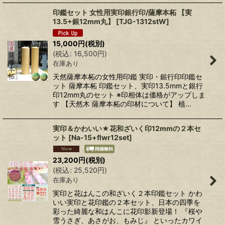
印鑑セット 女性用実印銀行印/薩摩本柘 【実
13.5+銀12mm丸】
[
TJG-1312stW
]
15,000
円
(税別)
(
税込
:
16,500
円
)
在庫あり
天然薩摩本柘の女性用印鑑 実印・銀行印印鑑セ
ット 薩摩本柘 印鑑セット、実印13.5mmと銀行
印12mm丸のセット ※印相体は価格がアップしま
す 【天然木 薩摩本柘の印材について】 植…
実印＆かわいい★花和ざいく印12mmの２本セ
ット
[
Na-15+flwr12set
]
23,200
円
(税別)
(
税込
:
25,520
円
)
在庫あり
実印と花はんこの和ざいく２本印鑑セット かわ
いい実印と花印鑑の２本セット、日本の四季を
彩った綺麗な和はんこに花印影新登場！ 『桜や
雪うさぎ、あさがお、もみじ』 といったカワイ