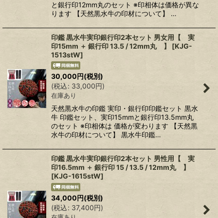
と銀行印12mm丸のセット ※印相体は価格が異な
ります 【天然黒水牛の印材について】 …
印鑑 黒水牛実印銀行印2本セット 男女用【 実
印15mm ＋ 銀行印 13.5 / 12mm丸 】
[
KJG-
1513stW
]
30,000
円
(税別)
(
税込
:
33,000
円
)
在庫あり
天然黒水牛の印鑑 実印・銀行印印鑑セット 黒水
牛 印鑑セット、実印15mmと銀行印13.5mm丸
のセット ※印相体は 価格が変わります 【天然黒
水牛の印材について】 黒水牛印鑑…
印鑑 黒水牛実印銀行印2本セット 男性用【 実
印16.5mm ＋ 銀行印 15 / 13.5 / 12mm丸 】
[
KJG-1615stW
]
34,000
円
(税別)
(
税込
:
37,400
円
)
在庫あり