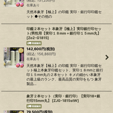
(
税込
:
151,250
円
)
在庫あり
天然本象牙【極上】の印鑑 実印・銀行印印鑑セ
ット ●その他の
印鑑２本セット 本象牙【極上】実印銀行印セッ
ト/男性用【実印１８mm＋銀行印１５mm丸】
[
Zo2-G1815
]
142,600
円
(税別)
(
税込
:
156,860
円
)
在庫あり
天然本象牙【極上】の印鑑 実印・銀行印印鑑セ
ット極上本象牙印鑑セット、実印１８mmと銀行
印１５mm丸の２本セット キメの細かい本象牙
の最上級のランク、最高品質の実印をもつ 象牙
製品…
象牙２本セット（実印・銀行印）【実印18+銀
行印15mm丸】
[
ZJG-1815stW
]
79,500
円
(税別)