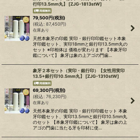
行印13.5mm丸】
[
ZJG-1813stW
]
79,500
円
(税別)
(
税込
:
87,450
円
)
在庫あり
天然本象牙の印鑑 実印・銀行印印鑑セット本象
牙印鑑セット、実印18mmと銀行印13.5mm丸の
セット ※印相体は 価格が変わります 【本象牙印
鑑について】 象牙は象の上アゴの門歯…
象牙２本セット（実印・銀行印）【女性用実印
13.5+銀行印10.5mm丸】
[
ZJG-1310stW
]
69,300
円
(税別)
(
税込
:
76,230
円
)
在庫あり
天然本象牙の印鑑 実印・銀行印印鑑セット 本象
牙印鑑セット、実印13.5mmと銀行印10.5mm丸
のセット 【本象牙印鑑について】 象牙は象の上
アゴの門歯に当たる牙を印材に使…