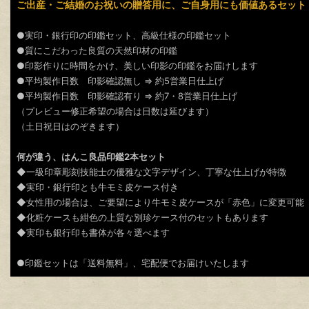
ご出産・ご結婚のお祝いの贈答用に、ご自身用にも価値あるセット
●実印・銀行印の印鑑セット、高級仕様の印鑑セット
●質にこだわった良質の天然印材の印鑑
●印影作りに時間をかけ、美しい印影の印鑑をお届けします
●平均製作日数 印影確認無し ⇒ 約5営業日仕上げ
●平均製作日数 印影確認有り ⇒ 約7・8営業日仕上げ
（プレビュー修正希望の場合は日数は延びます）
（土日祝日はのぞきます）
何が違う、はんこ良品印鑑2本セット
◆一級印章彫刻技能士の優雅な文字デザイン、丁寧な仕上げが特徴
◆実印・銀行印とも牛モミ皮ケース付き
◆女性用の場合は、ご要望により牛モミ皮ケースが「赤色」に変更可能
◆化粧ケースも紺色の上質な別珍ケース付のセットもあります
◆実印も銀行印も書体が各々選べます
●印鑑セットは「送料無料」、宅配便でお届けいたします