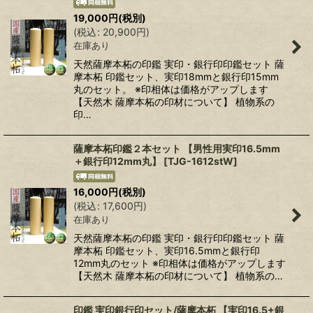
19,000
円
(税別)
(
税込
:
20,900
円
)
在庫あり
天然薩摩本柘の印鑑 実印・銀行印印鑑セット 薩
摩本柘 印鑑セット、実印18mmと銀行印15mm
丸のセット。 ※印相体は価格がアップします
【天然木 薩摩本柘の印材について】 植物系の
印…
薩摩本柘印鑑２本セット 【男性用実印16.5mm
＋銀行印12mm丸】
[
TJG-1612stW
]
16,000
円
(税別)
(
税込
:
17,600
円
)
在庫あり
天然薩摩本柘の印鑑 実印・銀行印印鑑セット 薩
摩本柘 印鑑セット、実印16.5mmと銀行印
12mm丸のセット ※印相体は価格がアップします
【天然木 薩摩本柘の印材について】 植物系の…
印鑑 実印銀行印セット/薩摩本柘 【実印16.5+銀