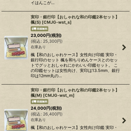
イはんこが…
実印・銀行印【おしゃれな和の印鑑2本セット】
楓(S)
[
CMJG-wst_s
]
23,000
円
(税別)
(
税込
:
25,300
円
)
在庫あり
楓【和のおしゃれケース】女性向け印鑑 実印・
銀行印のセット 楓を和ちりめんケースとのセッ
トでグッとおしゃれにかわいい印鑑セット。 こ
の印鑑セットは女性向け、実印は13.5mm、銀行
印は12mm丸の…
実印・銀行印【おしゃれな和の印鑑2本セット】
楓(M)
[
CMJG-wst_m
]
24,000
円
(税別)
(
税込
:
26,400
円
)
在庫あり
楓【和のおしゃれケース】女性向け印鑑 実印・