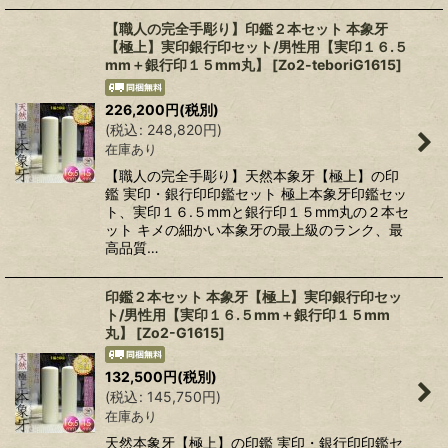
【職人の完全手彫り】印鑑２本セット 本象牙
【極上】実印銀行印セット/男性用【実印１６.５
mm＋銀行印１５mm丸】
[
Zo2-teboriG1615
]
226,200
円
(税別)
(
税込
:
248,820
円
)
在庫あり
【職人の完全手彫り】天然本象牙【極上】の印
鑑 実印・銀行印印鑑セット 極上本象牙印鑑セッ
ト、実印１６.５mmと銀行印１５mm丸の２本セ
ット キメの細かい本象牙の最上級のランク、最
高品質…
印鑑２本セット 本象牙【極上】実印銀行印セッ
ト/男性用【実印１６.５mm＋銀行印１５mm
丸】
[
Zo2-G1615
]
132,500
円
(税別)
(
税込
:
145,750
円
)
在庫あり
天然本象牙【極上】の印鑑 実印・銀行印印鑑セ