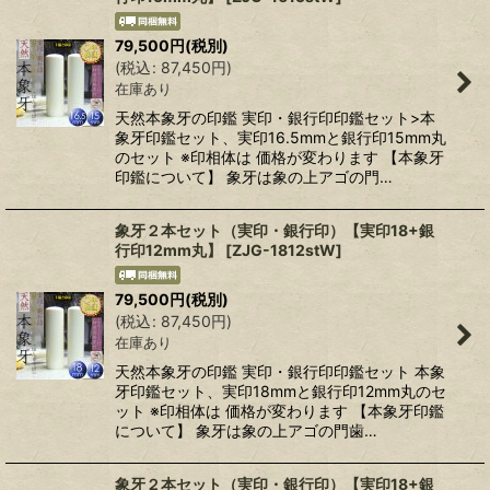
79,500
円
(税別)
(
税込
:
87,450
円
)
在庫あり
天然本象牙の印鑑 実印・銀行印印鑑セット>本
象牙印鑑セット、実印16.5mmと銀行印15mm丸
のセット ※印相体は 価格が変わります 【本象牙
印鑑について】 象牙は象の上アゴの門…
象牙２本セット（実印・銀行印）【実印18+銀
行印12mm丸】
[
ZJG-1812stW
]
79,500
円
(税別)
(
税込
:
87,450
円
)
在庫あり
天然本象牙の印鑑 実印・銀行印印鑑セット 本象
牙印鑑セット、実印18mmと銀行印12mm丸のセ
ット ※印相体は 価格が変わります 【本象牙印鑑
について】 象牙は象の上アゴの門歯…
象牙２本セット（実印・銀行印）【実印18+銀