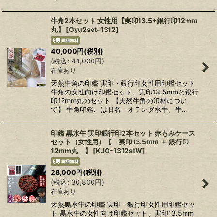
牛角2本セット 女性用【実印13.5+銀行印12mm
丸】
[
Gyu2set-1312
]
40,000
円
(税別)
(
税込
:
44,000
円
)
在庫あり
天然牛角の印鑑 実印・銀行印女性用印鑑セット
牛角の女性向け印鑑セット、実印13.5mmと銀行
印12mm丸のセット 【天然牛角の印材につい
て】 牛角印鑑、は旧名：オランダ水牛。牛…
印鑑 黒水牛 実印銀行印2本セット 赤もみケース
セット（女性用）【 実印13.5mm ＋ 銀行印
12mm丸 】
[
KJG-1312stW
]
28,000
円
(税別)
(
税込
:
30,800
円
)
在庫あり
天然黒水牛の印鑑 実印・銀行印女性用印鑑セッ
ト 黒水牛の女性向け印鑑セット、実印13.5mm