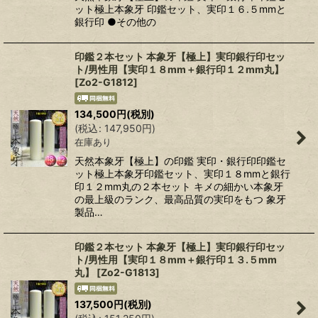
ット極上本象牙 印鑑セット、実印１６.５mmと
銀行印 ●その他の
印鑑２本セット 本象牙【極上】実印銀行印セッ
ト/男性用【実印１８mm＋銀行印１２mm丸】
[
Zo2-G1812
]
134,500
円
(税別)
(
税込
:
147,950
円
)
在庫あり
天然本象牙【極上】の印鑑 実印・銀行印印鑑セ
ット極上本象牙印鑑セット、実印１８mmと銀行
印１２mm丸の２本セット キメの細かい本象牙
の最上級のランク、最高品質の実印をもつ 象牙
製品…
印鑑２本セット 本象牙【極上】実印銀行印セッ
ト/男性用【実印１８mm＋銀行印１３.５mm
丸】
[
Zo2-G1813
]
137,500
円
(税別)