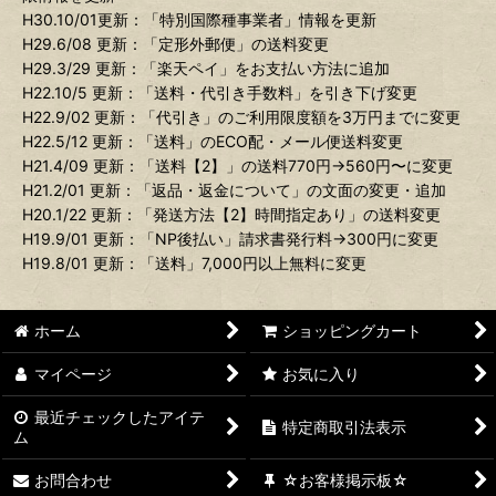
H30.10/01更新：「特別国際種事業者」情報を更新
H29.6/08 更新：「定形外郵便」の送料変更
H29.3/29 更新：「楽天ペイ」をお支払い方法に追加
H22.10/5 更新：「送料・代引き手数料」を引き下げ変更
H22.9/02 更新：「代引き」のご利用限度額を3万円までに変更
H22.5/12 更新：「送料」のECO配・メール便送料変更
H21.4/09 更新：「送料【2】」の送料770円→560円〜に変更
H21.2/01 更新：「返品・返金について」の文面の変更・追加
H20.1/22 更新：「発送方法【2】時間指定あり」の送料変更
H19.9/01 更新：「NP後払い」請求書発行料→300円に変更
H19.8/01 更新：「送料」7,000円以上無料に変更
ホーム
ショッピングカート
マイページ
お気に入り
最近チェックしたアイテ
特定商取引法表示
ム
お問合わせ
☆お客様掲示板☆