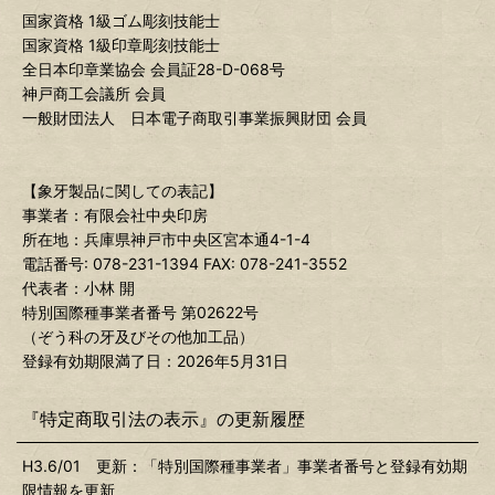
国家資格 1級ゴム彫刻技能士
国家資格 1級印章彫刻技能士
全日本印章業協会 会員証28-D-068号
神戸商工会議所 会員
一般財団法人 日本電子商取引事業振興財団 会員
【象牙製品に関しての表記】
事業者：有限会社中央印房
所在地：兵庫県神戸市中央区宮本通4-1-4
電話番号: 078-231-1394 FAX: 078-241-3552
代表者：小林 開
特別国際種事業者番号 第02622号
（ぞう科の牙及びその他加工品）
登録有効期限満了日：2026年5月31日
『特定商取引法の表示』の更新履歴
H3.6/01 更新：「特別国際種事業者」事業者番号と登録有効期
限情報を更新