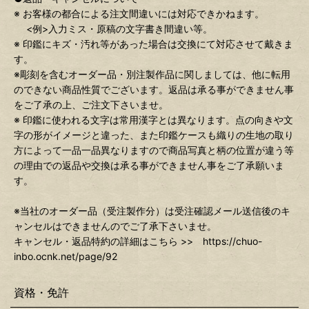
※ お客様の都合による注文間違いには対応できかねます。
<例>入力ミス・原稿の文字書き間違い等。
※ 印鑑にキズ・汚れ等があった場合は交換にて対応させて戴きま
す。
※彫刻を含むオーダー品・別注製作品に関しましては、他に転用
のできない商品性質でございます。返品は承る事ができません事
をご了承の上、ご注文下さいませ。
※ 印鑑に使われる文字は常用漢字とは異なります。点の向きや文
字の形がイメージと違った、また印鑑ケースも織りの生地の取り
方によって一品一品異なりますので商品写真と柄の位置が違う等
の理由での返品や交換は承る事ができません事をご了承願いま
す。
※当社のオーダー品（受注製作分）は受注確認メール送信後のキ
ャンセルはできませんのでご了承下さいませ。
キャンセル・返品特約の詳細はこちら >> https://chuo-
inbo.ocnk.net/page/92
資格・免許