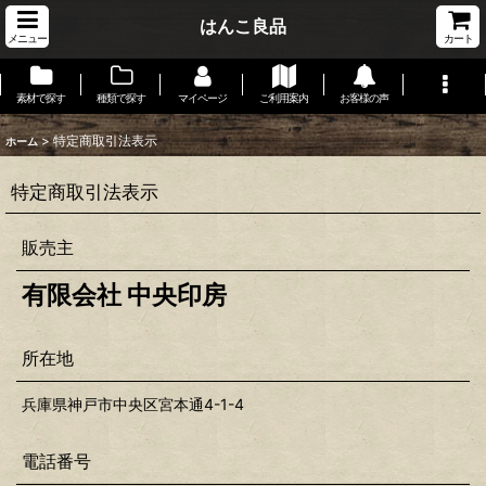
はんこ良品
メニュー
カート
素材で探す
種類で探す
マイページ
ご利用案内
お客様の声
>
特定商取引法表示
ホーム
特定商取引法表示
販売主
有限会社 中央印房
所在地
兵庫県神戸市中央区宮本通4-1-4
電話番号