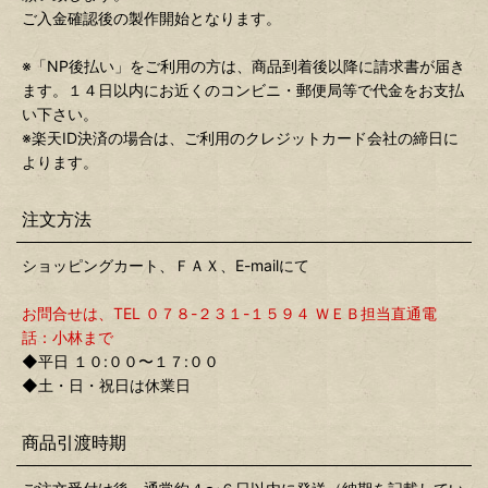
ご入金確認後の製作開始となります。
※「NP後払い」をご利用の方は、商品到着後以降に請求書が届き
ます。１４日以内にお近くのコンビニ・郵便局等で代金をお支払
い下さい。
※楽天ID決済の場合は、ご利用のクレジットカード会社の締日に
よります。
注文方法
ショッピングカート、ＦＡＸ、E-mailにて
お問合せは、TEL ０７８-２３１-１５９４ ＷＥＢ担当直通電
話：小林まで
◆平日 １０:００〜１７:００
◆土・日・祝日は休業日
商品引渡時期