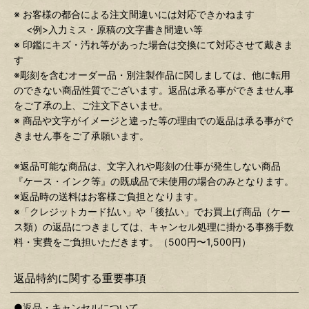
※ お客様の都合による注文間違いには対応できかねます
<例>入力ミス・原稿の文字書き間違い等
※ 印鑑にキズ・汚れ等があった場合は交換にて対応させて戴きま
す
※彫刻を含むオーダー品・別注製作品に関しましては、他に転用
のできない商品性質でございます。返品は承る事ができません事
をご了承の上、ご注文下さいませ。
※ 商品や文字がイメージと違った等の理由での返品は承る事がで
きません事をご了承願います。
※返品可能な商品は、文字入れや彫刻の仕事が発生しない商品
『ケース・インク等』の既成品で未使用の場合のみとなります。
※返品時の送料はお客様ご負担となります。
※「クレジットカード払い」や「後払い」でお買上げ商品（ケー
ス類）の返品につきましては、キャンセル処理に掛かる事務手数
料・実費をご負担いただきます。（500円〜1,500円）
返品特約に関する重要事項
●返品・キャンセルについて