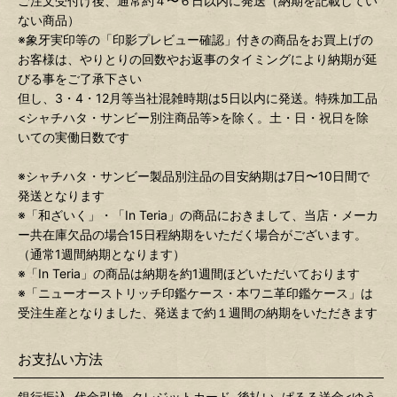
ご注文受付け後、通常約４〜６日以内に発送（納期を記載してい
ない商品）
※象牙実印等の「印影プレビュー確認」付きの商品をお買上げの
お客様は、やりとりの回数やお返事のタイミングにより納期が延
びる事をご了承下さい
但し、3・4・12月等当社混雑時期は5日以内に発送。特殊加工品
<シャチハタ・サンビー別注商品等>を除く。土・日・祝日を除
いての実働日数です
※シャチハタ・サンビー製品別注品の目安納期は7日〜10日間で
発送となります
※「和ざいく」・「In Teria」の商品におきまして、当店・メーカ
ー共在庫欠品の場合15日程納期をいただく場合がございます。
（通常1週間納期となります）
※「In Teria」の商品は納期を約1週間ほどいただいております
※「ニューオーストリッチ印鑑ケース・本ワニ革印鑑ケース」は
受注生産となりました、発送まで約１週間の納期をいただきます
お支払い方法
銀行振込, 代金引換, クレジットカード, 後払い, ぱるる送金<ゆう