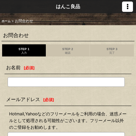
はんこ良品
>
お問合わせ
ホーム
お問合わせ
STEP 1
STEP 2
STEP 3
入力
確認
完了
お名前
[
必須
]
メールアドレス
[
必須
]
Hotmail,Yahooなどのフリーメールをご利用の場合、迷惑メー
ルとして処理される可能性がございます。フリーメール以外
のご登録をお勧めします。