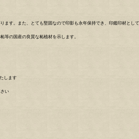
がります。また、とても堅固なので印影も永年保持でき、印鑑印材とし
の柘等の国産の良質な柘植材を示します。
たします
下さい