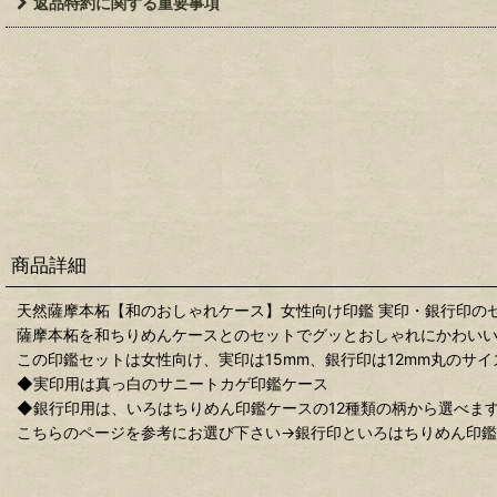
返品特約に関する重要事項
商品詳細
天然薩摩本柘【和のおしゃれケース】女性向け印鑑 実印・銀行印の
薩摩本柘を和ちりめんケースとのセットでグッとおしゃれにかわい
この印鑑セットは女性向け、実印は15mm、銀行印は12mm丸のサ
◆実印用は真っ白のサニートカゲ印鑑ケース
◆銀行印用は、いろはちりめん印鑑ケースの12種類の柄から選べま
こちらのページを参考にお選び下さい→銀行印といろはちりめん印