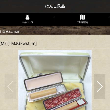
はんこ良品
マイページ
ご利用案内
薩摩本柘(M)
M)
[
TMJG-wst_m
]