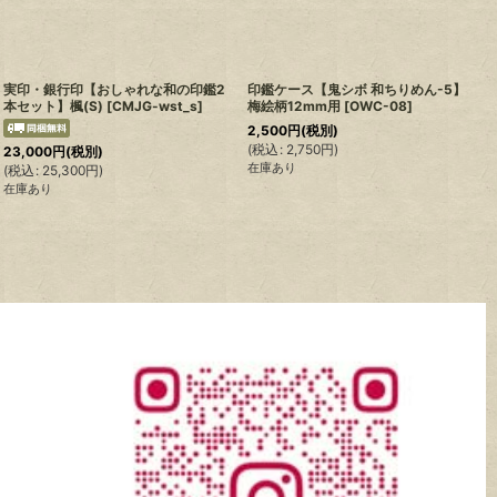
実印・銀行印【おしゃれな和の印鑑2
印鑑ケース【鬼シボ 和ちりめん-5】
本セット】楓(S)
[
CMJG-wst_s
]
梅絵柄12mm用
[
OWC-08
]
2,500
円
(税別)
(
税込
:
2,750
円
)
23,000
円
(税別)
(
在庫あり
(
税込
:
25,300
円
)
在庫あり