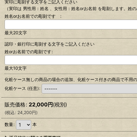
実印に彫刻する文字をご記入ください
（実印は 男性用：姓名 、女性用：姓名orお名前 を彫刻します。姓
姓名orお名前での彫刻です
:
最大20文字
認印・銀行印に彫刻する文字をご記入ください
姓orお名前での彫刻です
:
最大10文字
化粧ケース無しの商品の場合の追加、化粧ケース付きの商品で不用
化粧ケース
(任意)
:
販売価格
:
22,000
円
(税別)
(
税込
:
24,200
円
)
数量
:
本