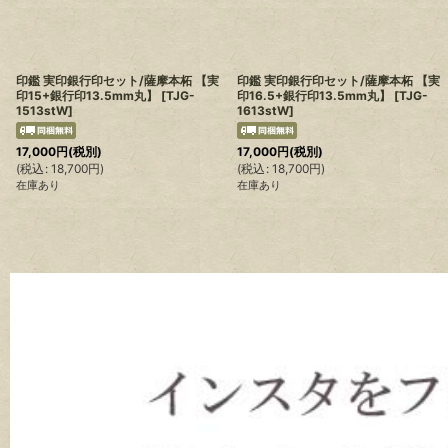
印鑑 実印銀行印セット/薩摩本柘 【実
印鑑 実印銀行印セット/薩摩本柘 【実
印15+銀行印13.5mm丸】
[
TJG-
印16.5+銀行印13.5mm丸】
[
TJG-
1513stW
]
1613stW
]
17,000
円
(税別)
17,000
円
(税別)
(
税込
:
18,700
円
)
(
税込
:
18,700
円
)
在庫あり
在庫あり