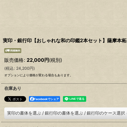
実印・銀行印【おしゃれな和の印鑑2本セット】薩摩本柘(
販売価格
:
22,000
円
(税別)
(
税込
:
24,200
円
)
オプションにより価格が変わる場合もあります。
在庫あり
Facebookでシェア
実印の書体を選ぶ
/
銀行印の書体を選ぶ
/
銀行印のケース選択