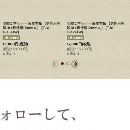
印鑑２本セット 薩摩本柘 【男性用実
印鑑２本セット 薩摩本柘 【男性用実
印18+銀行印15mm丸】
[
TJG-
印18+銀行印12mm丸】
[
TJG-
1815stW
]
1812stW
]
19,000
円
(税別)
17,000
円
(税別)
(
税込
:
20,900
円
)
(
税込
:
18,700
円
)
在庫あり
在庫あり