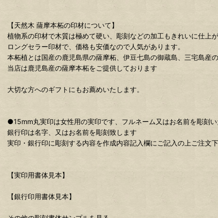
【天然木 薩摩本柘の印材について】
植物系の印材で木質は極めて硬い、彫刻などの加工もきれいに仕上
ロングセラー印材で、価格も安価なので人気があります。
本柘植とは国産の鹿児島県の薩摩柘、伊豆七島の御蔵島、三宅島産
当店は鹿児島産の薩摩本柘をご提供しております
大切な方へのギフトにもお薦めいたします。
●15mm丸実印は女性用の実印です、フルネーム又はお名前を彫刻い
銀行印は名字、又はお名前を彫刻致します
実印・銀行印に彫刻する内容を作成内容記入欄にご記入の上ご注文
【実印用書体見本】
【銀行印用書体見本】
その他の彫刻書体サンプルを見る