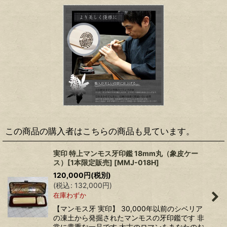
この商品の購入者はこちらの商品も見ています。
実印 特上マンモス牙印鑑 18mm丸（象皮ケー
ス）[1本限定販売]
[
MMJ-018H
]
120,000
円
(税別)
(
税込
:
132,000
円
)
在庫わずか
【マンモス牙 実印】 30,000年以前のシベリア
の凍土から発掘されたマンモスの牙印鑑です 非
常に貴重な一品です 太古のロマンをあなたのお