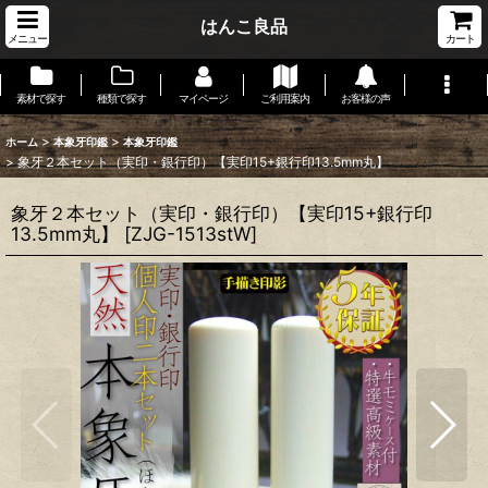
はんこ良品
メニュー
カート
素材で探す
種類で探す
マイページ
ご利用案内
お客様の声
>
>
ホーム
本象牙印鑑
本象牙印鑑
>
象牙２本セット（実印・銀行印）【実印15+銀行印13.5mm丸】
象牙２本セット（実印・銀行印）【実印15+銀行印
13.5mm丸】
[
ZJG-1513stW
]