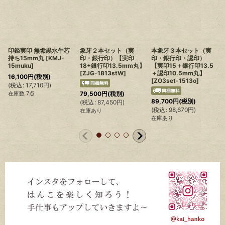
印鑑実印 無垢黒水牛芯
象牙２本セット（実
本象牙３本セット（実
持ち15mm丸
[
KMJ-
印・銀行印）【実印
印・銀行印・認印）
15muku
]
18+銀行印13.5mm丸】
【実印15＋銀行印13.5
[
ZJG-1813stW
]
＋認印10.5mm丸】
16,100
円
(税別)
[
ZO3set-1513o
]
(
税込
:
17,710
円
)
在庫数 7点
79,500
円
(税別)
89,700
円
(税別)
(
税込
:
87,450
円
)
(
(
税込
:
98,670
円
)
在庫あり
在庫あり