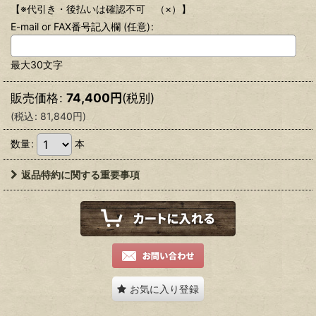
【※代引き・後払いは確認不可 （×）】
E-mail or FAX番号記入欄
(任意)
:
最大30文字
販売価格
:
74,400
円
(税別)
(
税込
:
81,840
円
)
数量
:
本
返品特約に関する重要事項
お気に入り登録