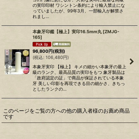
の実印印材 ワシントン条約により輸入禁止にな
っていましたが、99年3月、一部輸入が解禁さ
れまし…
本象牙印鑑【極上】実印16.5mm丸
[
ZMJG-
165
]
96,800
円
(税別)
(
税込
:
106,480
円
)
本象牙実印 【極上】 キメの細かい本象牙の最上
級のランク、最高品質の実印をもつ 象牙製品は
「政府認定の証」で商品が保証されている本象
牙 美しい印影を再現できる目の細かさ、きちっ
としたランクの…
このページをご覧の方への他の購入者様のお薦め商品
です