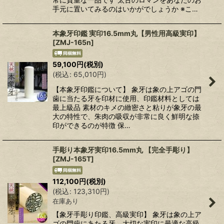
手元に置いてみるのはいかがでしょうか ※こ…
本象牙印鑑 実印16.5mm丸【男性用高級実印】
[
ZMJ-165n
]
59,100
円
(税別)
(
税込
:
65,010
円
)
【本象牙印鑑について】 象牙は象の上アゴの門
歯に当たる牙を印材に使用、印鑑材料としては
最上級品 素材のキメの緻密さと粘りが象牙の最
大の特性で、朱肉の吸収が非常に良く鮮明な捺
印ができるのが特徴 保…
手彫り本象牙実印16.5mm丸 【完全手彫り】
[
ZMJ-165T
]
112,100
円
(税別)
(
税込
:
123,310
円
)
在庫あり
【象牙手彫り印鑑、高級実印】 象牙は象の上ア
ゴの門歯にあたる牙、大切な実印に最適な高級