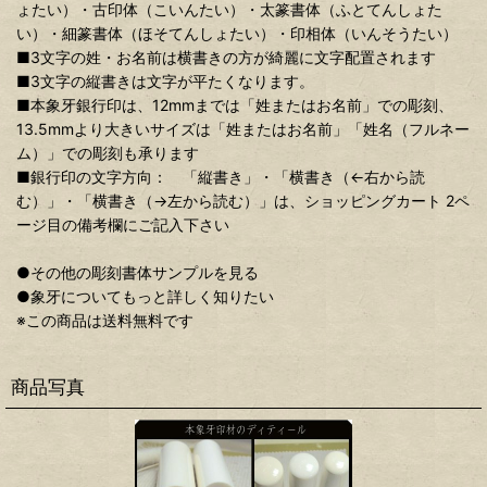
ょたい）・古印体（こいんたい）・太篆書体（ふとてんしょた
い）・細篆書体（ほそてんしょたい）・印相体（いんそうたい）
■3文字の姓・お名前は横書きの方が綺麗に文字配置されます
■3文字の縦書きは文字が平たくなります。
■本象牙銀行印は、12mmまでは「姓またはお名前」での彫刻、
13.5mmより大きいサイズは「姓またはお名前」「姓名（フルネー
ム）」での彫刻も承ります
■銀行印の文字方向： 「縦書き」・「横書き（←右から読
む）」・「横書き（→左から読む）」は、ショッピングカート 2ペ
ージ目の備考欄にご記入下さい
●その他の彫刻書体サンプルを見る
●象牙についてもっと詳しく知りたい
※この商品は送料無料です
商品写真