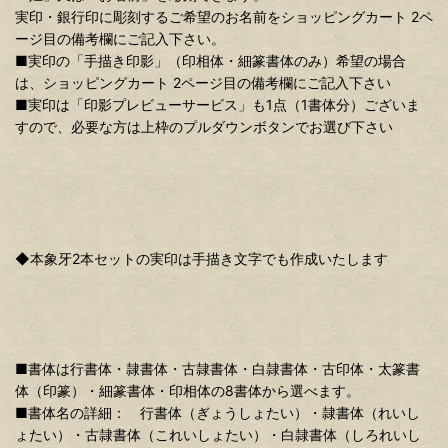
実印・銀行印に彫刻するご希望のお名前をショッピングカート 2ペ
ージ目の備考欄にご記入下さい。
■実印の「手描き印影」（印相体・細篆書体のみ）希望の場合
は、ショッピングカート 2ページ目の備考欄にご記入下さい
■実印は「印影プレビューサービス」も1点（1書体分）ございま
すので、必要な方は上枠のプルダウンボタンでお選び下さい
◆本象牙2本セットの実印は手描き文字でも作成いたします
■書体は行書体・隷書体・古隷書体・白隷書体・古印体・太篆書
体（印篆）・細篆書体・印相体の8書体から選べます。
■書体名の詳細： 行書体（ぎょうしょたい）・隷書体（れいし
ょたい）・古隷書体（これいしょたい）・白隷書体（しろれいし