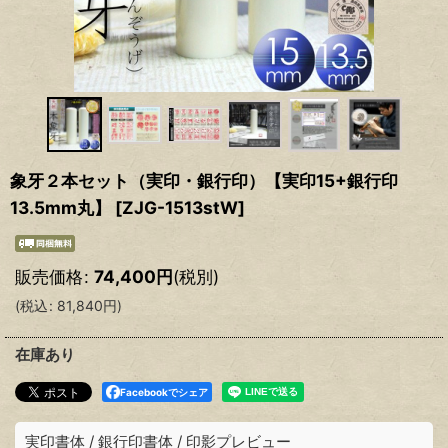
象牙２本セット（実印・銀行印）【実印15+銀行印
13.5mm丸】
[
ZJG-1513stW
]
販売価格
:
74,400
円
(税別)
(
税込
:
81,840
円
)
在庫あり
Facebookでシェア
実印書体
/
銀行印書体
/
印影プレビュー