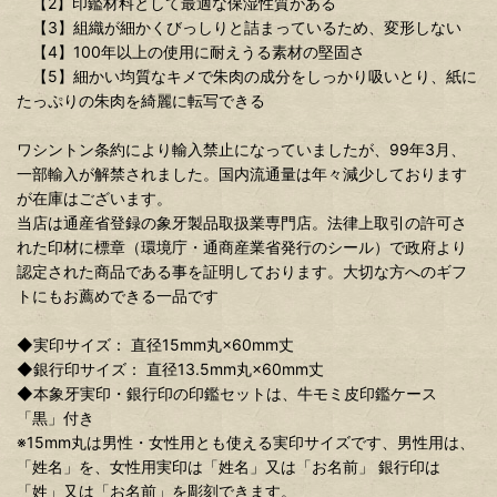
【2】印鑑材料として最適な保湿性質がある
【3】組織が細かくびっしりと詰まっているため、変形しない
【4】100年以上の使用に耐えうる素材の堅固さ
【5】細かい均質なキメで朱肉の成分をしっかり吸いとり、紙に
たっぷりの朱肉を綺麗に転写できる
ワシントン条約により輸入禁止になっていましたが、99年3月、
一部輸入が解禁されました。国内流通量は年々減少しております
が在庫はございます。
当店は通産省登録の象牙製品取扱業専門店。法律上取引の許可さ
れた印材に標章（環境庁・通商産業省発行のシール）で政府より
認定された商品である事を証明しております。大切な方へのギフ
トにもお薦めできる一品です
◆実印サイズ： 直径15mm丸×60mm丈
◆銀行印サイズ： 直径13.5mm丸×60mm丈
◆本象牙実印・銀行印の印鑑セットは、牛モミ皮印鑑ケース
「黒」付き
※15mm丸は男性・女性用とも使える実印サイズです、男性用は、
「姓名」を、女性用実印は「姓名」又は「お名前」 銀行印は
「姓」又は「お名前」を彫刻できます。