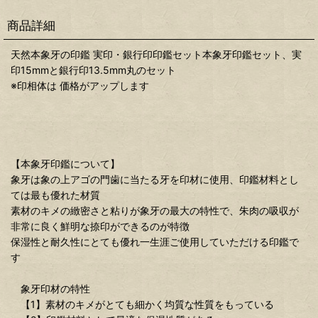
商品詳細
天然本象牙の印鑑 実印・銀行印印鑑セット本象牙印鑑セット、実
印15mmと銀行印13.5mm丸のセット
※印相体は 価格がアップします
【本象牙印鑑について】
象牙は象の上アゴの門歯に当たる牙を印材に使用、印鑑材料とし
ては最も優れた材質
素材のキメの緻密さと粘りが象牙の最大の特性で、朱肉の吸収が
非常に良く鮮明な捺印ができるのが特徴
保湿性と耐久性にとても優れ一生涯ご使用していただける印鑑で
す
象牙印材の特性
【1】素材のキメがとても細かく均質な性質をもっている