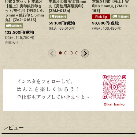
印鑑２本セット 本象牙
本象牙印鑑 実印18mm
本象牙印鑑【極上】実
【極上】実印銀行印セ
丸【男性用高級実印】
印16.5mm丸
[
ZMJG-
ット/男性用【実印１６.
[
ZMJ-018n
]
165
]
５mm＋銀行印１５mm
丸】
[
Zo2-G1615
]
59,100
円
(税別)
96,800
円
(税別)
(
税込
:
65,010
円
)
(
税込
:
106,480
円
)
132,500
円
(税別)
(
(
税込
:
145,750
円
)
在庫あり
レビュー