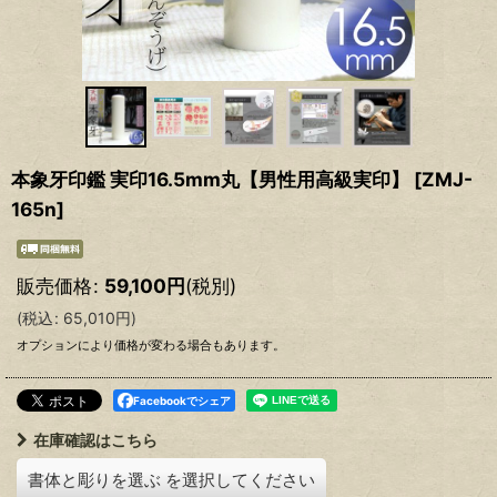
本象牙印鑑 実印16.5mm丸【男性用高級実印】
[
ZMJ-
165n
]
販売価格
:
59,100
円
(税別)
(
税込
:
65,010
円
)
オプションにより価格が変わる場合もあります。
Facebookでシェア
在庫確認はこちら
書体と彫りを選ぶ
を選択してください