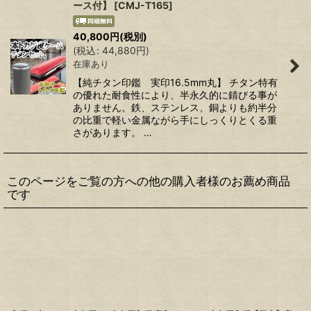
ース付】
[
CMJ-T165
]
40,800
円
(税別)
(
税込
:
44,880
円
)
在庫あり
【純チタン印鑑 実印16.5mm丸】 チタン特有
の優れた耐食性により、半永久的に錆びる事が
ありません。鉄、ステンレス、銅よりも約半分
の比重で軽い金属ながら手にしっくりとくる重
さがあります。 …
このページをご覧の方への他の購入者様のお薦め商品
です