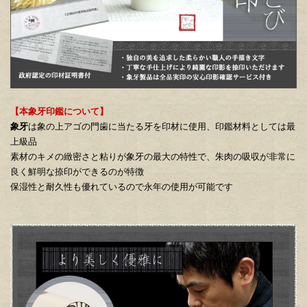
【
本象牙印鑑
について】
象牙
は象の上アゴの門歯に当たる牙を印材に使用、印鑑材料としては最
上級品
素材のキメの緻密さと粘りが象牙の最大の特性で、朱肉の吸収が非常に
良く鮮明な捺印ができるのが特徴
保湿性と耐久性も優れているので永年の使用が可能です