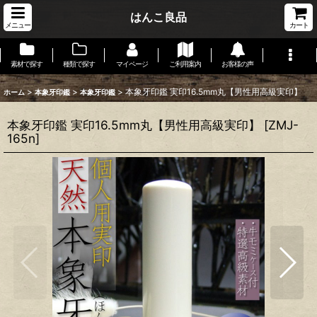
はんこ良品
メニュー
カート
素材で探す
種類で探す
マイページ
ご利用案内
お客様の声
>
>
>
本象牙印鑑 実印16.5mm丸【男性用高級実印】
ホーム
本象牙印鑑
本象牙印鑑
本象牙印鑑 実印16.5mm丸【男性用高級実印】
[
ZMJ-
165n
]