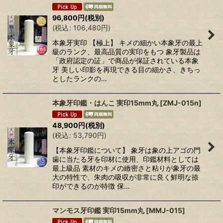
96,800
円
(税別)
(
税込
:
106,480
円
)
本象牙実印 【極上】 キメの細かい本象牙の最上
級のランク、最高品質の実印をもつ 象牙製品は
「政府認定の証」で商品が保証されている本象
牙 美しい印影を再現できる目の細かさ、きちっ
としたランクの…
本象牙印鑑・はんこ 実印15mm丸
[
ZMJ-015n
]
48,900
円
(税別)
(
税込
:
53,790
円
)
【本象牙印鑑について】 象牙は象の上アゴの門
歯に当たる牙を印材に使用、印鑑材料としては
最上級品 素材のキメの緻密さと粘りが象牙の最
大の特性で、朱肉の吸収が非常に良く鮮明な捺
印ができるのが特徴 保…
マンモス牙印鑑 実印15mm丸
[
MMJ-015
]