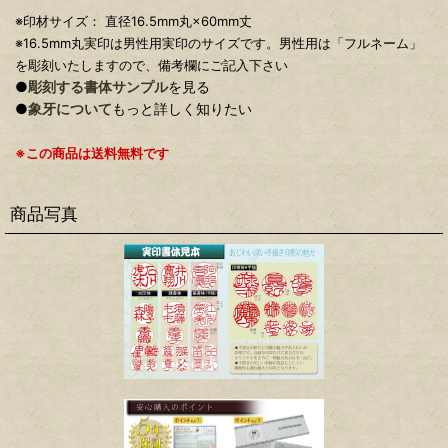
※印材サイズ： 直径16.5mm丸×60mm丈
※16.5mm丸実印は男性用実印のサイズです。男性用は「フルネーム」
を彫刻いたしますので、備考欄にご記入下さい
●
彫刻する書体サンプル
を見る
●
象牙について
もっと詳しく知りたい
※この商品は送料無料です
商品写真