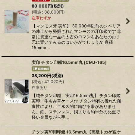
80,000
円
(税別)
(
税込
:
88,000
円
)
在庫わずか
【マンモス牙 実印】 30,000年以前のシベリア
の凍土から発掘されたマンモスの牙印鑑です 非
常に貴重な一品の太古のロマンをあなたのお手
元に置いてみるのはいかがでしょうか 直径
15mm×…
実印 チタン印鑑16.5mm丸
[
CMJ-165
]
38,200
円
(税別)
(
税込
:
42,020
円
)
在庫あり
【純チタン印鑑 実印16.5mm丸】 チタン印鑑
実印・牛もみ革ケース付 チタン特有の優れた耐
食性により、半永久的に錆びる事がありませ
ん。鉄、ステンレス、銅よりも約半分の比重で
軽い金属ながら手…
チタン実印用印鑑 16.5mm丸【高級トカゲ皮ケ