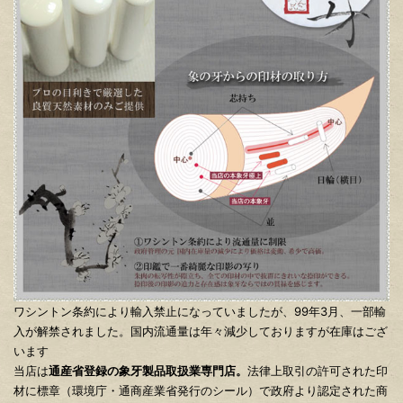
ワシントン条約により輸入禁止になっていましたが、99年3月、一部輸
入が解禁されました。国内流通量は年々減少しておりますが在庫はござ
います
当店は
通産省登録の象牙製品取扱業専門店。
法律上取引の許可された印
材に標章（環境庁・通商産業省発行のシール）で政府より認定された商