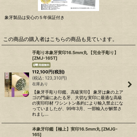
象牙製品は安心の５年保証付き
この商品の購入者はこちらの商品も見ています。
手彫り本象牙実印16.5mm丸 【完全手彫り】
[
ZMJ-165T
]
112,100
円
(税別)
(
税込
:
123,310
円
)
在庫あり
【象牙手彫り印鑑、高級実印】 象牙は象の上ア
ゴの門歯にあたる牙、大切な実印に最適な高級
の実印印材 ワシントン条約により輸入禁止にな
っていましたが、99年3月、一部輸入が解禁さ
れまし…
本象牙印鑑【極上】実印16.5mm丸
[
ZMJG-
165
]