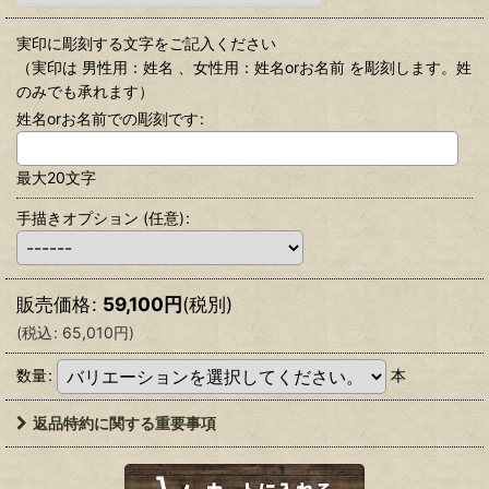
実印に彫刻する文字をご記入ください
（実印は 男性用：姓名 、女性用：姓名orお名前 を彫刻します。姓
のみでも承れます）
姓名orお名前での彫刻です
:
最大20文字
手描きオプション
(任意)
:
販売価格
:
59,100
円
(税別)
(
税込
:
65,010
円
)
数量
:
本
返品特約に関する重要事項