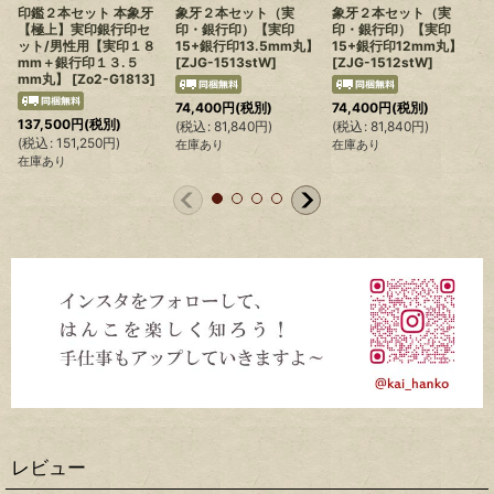
印鑑２本セット 本象牙
象牙２本セット（実
象牙２本セット（実
【極上】実印銀行印セ
印・銀行印）【実印
印・銀行印）【実印
ット/男性用【実印１８
15+銀行印13.5mm丸】
15+銀行印12mm丸】
mm＋銀行印１３.５
[
ZJG-1513stW
]
[
ZJG-1512stW
]
mm丸】
[
Zo2-G1813
]
74,400
円
(税別)
74,400
円
(税別)
(
137,500
円
(税別)
(
税込
:
81,840
円
)
(
税込
:
81,840
円
)
(
税込
:
151,250
円
)
在庫あり
在庫あり
在庫あり
レビュー