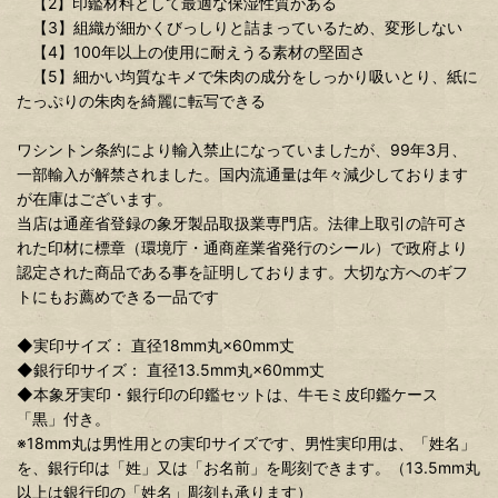
【2】印鑑材料として最適な保湿性質がある
【3】組織が細かくびっしりと詰まっているため、変形しない
【4】100年以上の使用に耐えうる素材の堅固さ
【5】細かい均質なキメで朱肉の成分をしっかり吸いとり、紙に
たっぷりの朱肉を綺麗に転写できる
ワシントン条約により輸入禁止になっていましたが、99年3月、
一部輸入が解禁されました。国内流通量は年々減少しております
が在庫はございます。
当店は通産省登録の象牙製品取扱業専門店。法律上取引の許可さ
れた印材に標章（環境庁・通商産業省発行のシール）で政府より
認定された商品である事を証明しております。大切な方へのギフ
トにもお薦めできる一品です
◆実印サイズ： 直径18mm丸×60mm丈
◆銀行印サイズ： 直径13.5mm丸×60mm丈
◆本象牙実印・銀行印の印鑑セットは、牛モミ皮印鑑ケース
「黒」付き。
※18mm丸は男性用との実印サイズです、男性実印用は、「姓名」
を、銀行印は「姓」又は「お名前」を彫刻できます。（13.5mm丸
以上は銀行印の「姓名」彫刻も承ります）