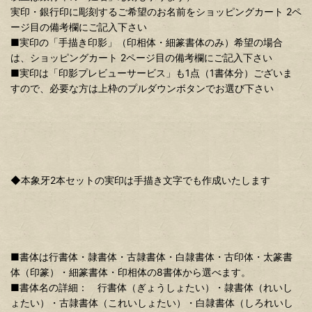
実印・銀行印に彫刻するご希望のお名前をショッピングカート 2ペ
ージ目の備考欄にご記入下さい
■実印の「手描き印影」（印相体・細篆書体のみ）希望の場合
は、ショッピングカート 2ページ目の備考欄にご記入下さい
■実印は「印影プレビューサービス」も1点（1書体分）ございま
すので、必要な方は上枠のプルダウンボタンでお選び下さい
◆本象牙2本セットの実印は手描き文字でも作成いたします
■書体は行書体・隷書体・古隷書体・白隷書体・古印体・太篆書
体（印篆）・細篆書体・印相体の8書体から選べます。
■書体名の詳細： 行書体（ぎょうしょたい）・隷書体（れいし
ょたい）・古隷書体（これいしょたい）・白隷書体（しろれいし