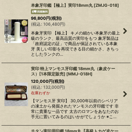
本象牙印鑑【極上】実印18mm丸
[
ZMJG-018
]
96,800
円
(税別)
(
税込
:
106,480
円
)
本象牙実印 【極上】 キメの細かい本象牙の最上
級のランク、最高品質の実印をもつ 象牙製品は
「政府認定の証」で商品が保証されている本象
牙 美しい印影を再現できる目の細かさ、きちっ
としたランクの…
実印 特上マンモス牙印鑑 18mm丸（象皮ケー
ス）[1本限定販売]
[
MMJ-018H
]
120,000
円
(税別)
(
税込
:
132,000
円
)
在庫わずか
【マンモス牙 実印】 30,000年以前のシベリア
の凍土から発掘されたマンモスの牙印鑑です 非
常に貴重な一品です 太古のロマンをあなたのお
手元に置いてみるのはいかがでしょうか ※こ…
チタン実印用印鑑 18mm丸【高級トカゲ皮ケー