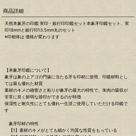
商品詳細
天然本象牙の印鑑 実印・銀行印印鑑セット本象牙印鑑セット、実
印18mmと銀行印13.5mm丸のセット
※印相体は 価格が変わります
【本象牙印鑑について】
象牙は象の上アゴの門歯に当たる牙を印材に使用、印鑑材料とし
ては最も優れた材質
素材のキメの緻密さと粘りが象牙の最大の特性で、朱肉の吸収が
非常に良く鮮明な捺印ができるのが特徴
保湿性と耐久性にとても優れ一生涯ご使用していただける印鑑で
す
象牙印材の特性
【1】素材のキメがとても細かく均質な性質をもっている