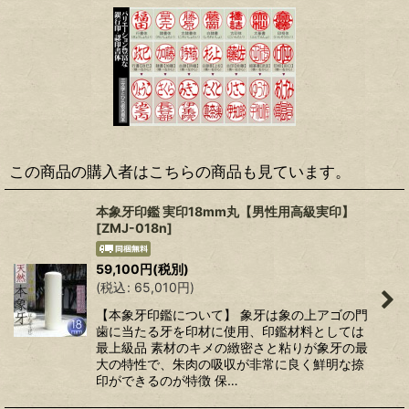
この商品の購入者はこちらの商品も見ています。
本象牙印鑑 実印18mm丸【男性用高級実印】
[
ZMJ-018n
]
59,100
円
(税別)
(
税込
:
65,010
円
)
【本象牙印鑑について】 象牙は象の上アゴの門
歯に当たる牙を印材に使用、印鑑材料としては
最上級品 素材のキメの緻密さと粘りが象牙の最
大の特性で、朱肉の吸収が非常に良く鮮明な捺
印ができるのが特徴 保…