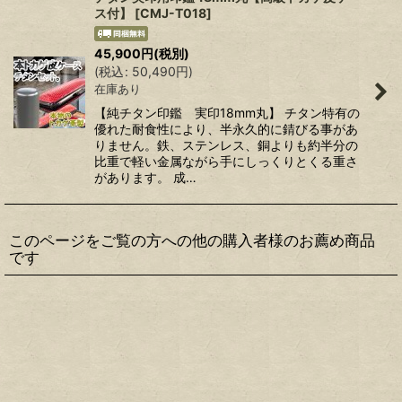
ス付】
[
CMJ-T018
]
45,900
円
(税別)
(
税込
:
50,490
円
)
在庫あり
【純チタン印鑑 実印18mm丸】 チタン特有の
優れた耐食性により、半永久的に錆びる事があ
りません。鉄、ステンレス、銅よりも約半分の
比重で軽い金属ながら手にしっくりとくる重さ
があります。 成…
このページをご覧の方への他の購入者様のお薦め商品
です