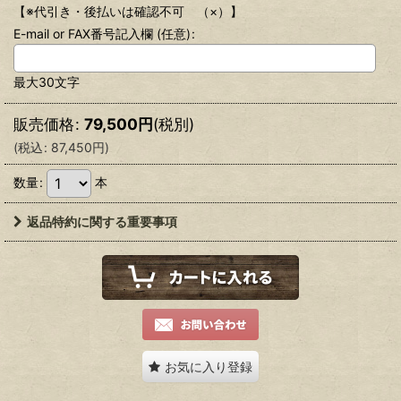
【※代引き・後払いは確認不可 （×）】
E-mail or FAX番号記入欄
(任意)
:
最大30文字
販売価格
:
79,500
円
(税別)
(
税込
:
87,450
円
)
数量
:
本
返品特約に関する重要事項
お気に入り登録