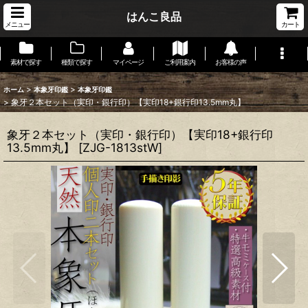
はんこ良品
メニュー
カート
素材で探す
種類で探す
マイページ
ご利用案内
お客様の声
>
>
ホーム
本象牙印鑑
本象牙印鑑
>
象牙２本セット（実印・銀行印）【実印18+銀行印13.5mm丸】
象牙２本セット（実印・銀行印）【実印18+銀行印
13.5mm丸】
[
ZJG-1813stW
]