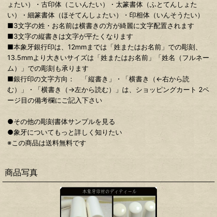
ょたい）・古印体（こいんたい）・太篆書体（ふとてんしょた
い）・細篆書体（ほそてんしょたい）・印相体（いんそうたい）
■3文字の姓・お名前は横書きの方が綺麗に文字配置されます
■3文字の縦書きは文字が平たくなります
■本象牙銀行印は、12mmまでは「姓またはお名前」での彫刻、
13.5mmより大きいサイズは「姓またはお名前」「姓名（フルネー
ム）」での彫刻も承ります
■銀行印の文字方向： 「縦書き」・「横書き（←右から読
む）」・「横書き（→左から読む）」は、ショッピングカート 2ペ
ージ目の備考欄にご記入下さい
●その他の彫刻書体サンプルを見る
●象牙についてもっと詳しく知りたい
※この商品は送料無料です
商品写真