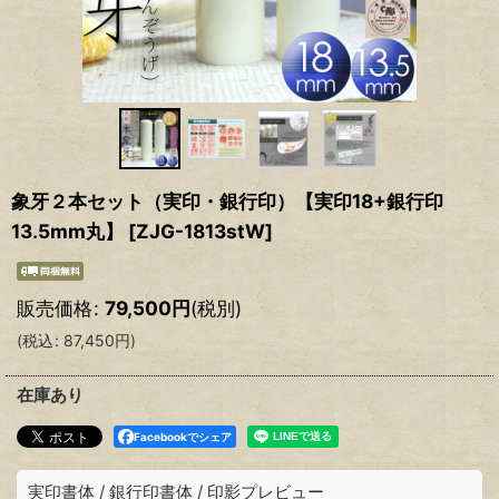
象牙２本セット（実印・銀行印）【実印18+銀行印
13.5mm丸】
[
ZJG-1813stW
]
販売価格
:
79,500
円
(税別)
(
税込
:
87,450
円
)
在庫あり
Facebookでシェア
実印書体
/
銀行印書体
/
印影プレビュー