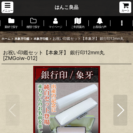
はんこ良品
メニュー
カート
素材で探す
種類で探す
マイページ
ご利用案内
お客様の声
>
>
>
お祝い印鑑セット【本象牙】 銀行印12mm丸
ホーム
本象牙印鑑
本象牙印鑑
お祝い印鑑セット【本象牙】 銀行印12mm丸
[
ZMGoiw-012
]