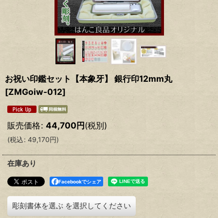
お祝い印鑑セット【本象牙】 銀行印12mm丸
[
ZMGoiw-012
]
販売価格
:
44,700
円
(税別)
(
税込
:
49,170
円
)
在庫あり
Facebookでシェア
彫刻書体を選ぶ
を選択してください