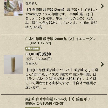
在庫あり
【牛角印鑑 銀行印12mm】 銀行印として適した
12mm丸サイズの印鑑です。 牛角印鑑、は旧
名：オランダ水牛。牛角（うしのつの）と読
み、陸牛の角を印材にしています。 牛角の天然
柄入りの高…
白水牛印鑑 銀行印12mm丸【2】イエローグレ
ー
[
UMG-12-2f
]
30,000
円
(税別)
(
税込
:
33,000
円
)
在庫あり
【白水牛印鑑 銀行印について】 銀行印として適
した12mm丸サイズの印鑑です 白水牛印鑑、は
オランダ水牛とは別の素材の印材です。よく似
ていて間違われる印材ですが、牛自体の種類が
違います。 …
銀行印 白水牛印鑑 12mm丸【3】飴色 ギフト・
贈答用にも
[
UMG-12-3f
]