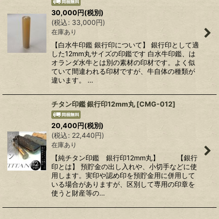
30,000
円
(税別)
(
税込
:
33,000
円
)
在庫あり
【白水牛印鑑 銀行印について】 銀行印として適
した12mm丸サイズの印鑑です 白水牛印鑑、は
オランダ水牛とは別の素材の印材です。よく似
ていて間違われる印材ですが、牛自体の種類が
違います。 …
チタン印鑑 銀行印12mm丸
[
CMG-012
]
20,400
円
(税別)
(
税込
:
22,440
円
)
在庫あり
【純チタン印鑑 銀行印12mm丸】 【銀行
印とは】 預貯金の出し入れや、小切手などに使
用します。実印や認め印を預貯金用に併用して
いる場合がありますが、区別して専用の印章を
使うと財産等の…