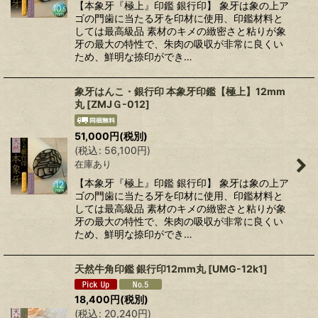
【本象牙『極上』印鑑 銀行印】 象牙は象の上ア
ゴの門歯に当たる牙を印材に使用、印鑑材料と
しては最高級品 素材のキメの緻密さと粘りが象
牙の最大の特性で、朱肉の吸収が非常に良くい
ため、鮮明な捺印ができ…
象牙はんこ・銀行印 本象牙印鑑【極上】12mm
丸
[
ZMJＧ-012
]
51,000
円
(税別)
(
税込
:
56,100
円
)
在庫あり
【本象牙『極上』印鑑 銀行印】 象牙は象の上ア
ゴの門歯に当たる牙を印材に使用、印鑑材料と
しては最高級品 素材のキメの緻密さと粘りが象
牙の最大の特性で、朱肉の吸収が非常に良くい
ため、鮮明な捺印ができ…
天然牛角印鑑 銀行印12mm丸
[
UMG-12k1
]
18,400
円
(税別)
(
税込
:
20,240
円
)