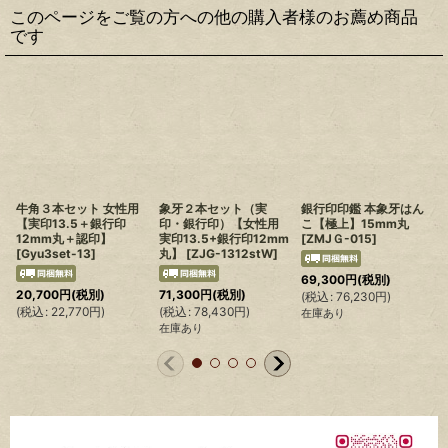
このページをご覧の方への他の購入者様のお薦め商品
です
牛角３本セット 女性用
象牙２本セット（実
銀行印印鑑 本象牙はん
【実印13.5＋銀行印
印・銀行印）【女性用
こ【極上】15mm丸
12mm丸＋認印】
実印13.5+銀行印12mm
[
ZMJＧ-015
]
[
Gyu3set-13
]
丸】
[
ZJG-1312stW
]
69,300
円
(税別)
20,700
円
(税別)
71,300
円
(税別)
(
税込
:
76,230
円
)
(
(
税込
:
22,770
円
)
(
税込
:
78,430
円
)
在庫あり
在庫あり