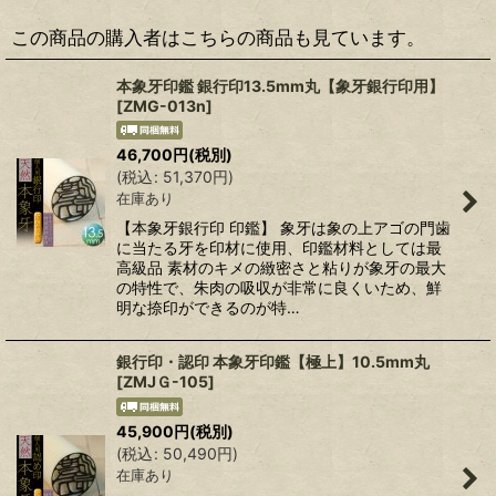
この商品の購入者はこちらの商品も見ています。
本象牙印鑑 銀行印13.5mm丸【象牙銀行印用】
[
ZMG-013n
]
46,700
円
(税別)
(
税込
:
51,370
円
)
在庫あり
【本象牙銀行印 印鑑】 象牙は象の上アゴの門歯
に当たる牙を印材に使用、印鑑材料としては最
高級品 素材のキメの緻密さと粘りが象牙の最大
の特性で、朱肉の吸収が非常に良くいため、鮮
明な捺印ができるのが特…
銀行印・認印 本象牙印鑑【極上】10.5mm丸
[
ZMJＧ-105
]
45,900
円
(税別)
(
税込
:
50,490
円
)
在庫あり