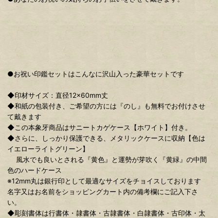
●お祝い印鑑セットはこんなに沢山入った豪華セットです
◆印材サイズ：直径12×60mm丈
◆和紙の包装付き、ご希望の方には『のし』も無料でお付けさせ
て戴きます
◆この本象牙商品はサニートカゲケース【ホワイト】付き。
◆さらに、しっかり保護できる、メタリックケースに収納【色は
イエローライトグリーン】
風水でも良いとされる『黄色』と運勢が芽吹く『黄緑』の中間
色のハードケース
※12mm丸は銀行印として最適なサイズをチョイスしております
名字又はお名前をショッピングカート内の備考欄にご記入下さ
い。
◆彫刻書体は行書体・隷書体・古隷書体・白隷書体・古印体・太