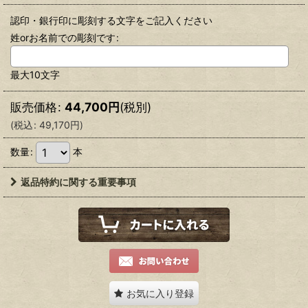
認印・銀行印に彫刻する文字をご記入ください
姓orお名前での彫刻です
:
最大10文字
販売価格
:
44,700
円
(税別)
(
税込
:
49,170
円
)
数量
:
本
返品特約に関する重要事項
お気に入り登録