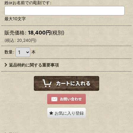
姓orお名前での彫刻です
:
最大10文字
販売価格
:
18,400
円
(税別)
(
税込
:
20,240
円
)
数量
:
本
返品特約に関する重要事項
お気に入り登録