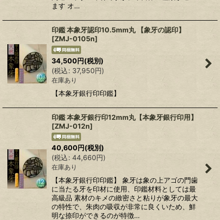
ます オ…
印鑑 本象牙認印10.5mm丸 【象牙の認印】
[
ZMJ-0105n
]
34,500
円
(税別)
(
税込
:
37,950
円
)
在庫あり
【本象牙銀行印印鑑】
印鑑 本象牙銀行印12mm丸【本象牙銀行印用】
[
ZMJ-012n
]
40,600
円
(税別)
(
税込
:
44,660
円
)
在庫あり
【本象牙銀行印印鑑】 象牙は象の上アゴの門歯
に当たる牙を印材に使用、印鑑材料としては最
高級品 素材のキメの緻密さと粘りが象牙の最大
の特性で、朱肉の吸収が非常に良くいため、鮮
明な捺印ができるのが特徴…