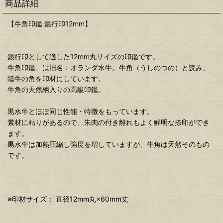
商品詳細
【牛角印鑑 銀行印12mm】
銀行印として適した12mm丸サイズの印鑑です。
牛角印鑑、は旧名：オランダ水牛。牛角（うしのつの）と読み、
陸牛の角を印材にしています。
牛角の天然柄入りの高級印鑑。
黒水牛とほぼ同じ性能・特徴をもっています。
素材に粘りがあるので、朱肉の付き離れもよく鮮明な捺印ができ
ます。
黒水牛は加熱圧縮し強度を増していますが、牛角は天然そのもの
です。
※印材サイズ： 直径12mm丸×60mm丈