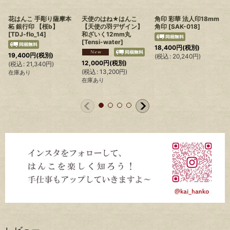
花はんこ 手彫り薩摩本
天使のはね★はんこ
角印 彩華 法人印18mm
柘 銀行印 【桜b】
【天使の羽デザイン】
角印
[
SAK-018
]
[
TDJ-flo_14
]
和ざいく12mm丸
[
Tensi-water
]
18,400
円
(税別)
19,400
円
(税別)
(
税込
:
20,240
円
)
12,000
円
(税別)
(
税込
:
21,340
円
)
(
(
税込
:
13,200
円
)
在庫あり
在庫あり