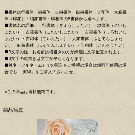
■書体は行書体・隷書体・古隷書体・白隷書体・古印体・太篆書
体（印篆）・細篆書体・印相体の8書体から選べます。
■書体名の詳細： 行書体（ぎょうしょたい）・隷書体（れいし
ょたい）・古隷書体（これいしょたい）・白隷書体（しろれいし
ょたい）・古印体（こいんたい）・太篆書体（ふとてんしょた
い）・細篆書体（ほそてんしょたい）・印相体（いんそうたい）
■3文字の姓・お名前は横書きの方が綺麗に文字配置されます。
■3文字の縦書きは文字が平たくなります。
■姓名（フルネーム）での彫刻をご希望の場合は銀行印使用の場
合でも 「実印」をご購入下さいませ。
※この商品は送料無料です。
商品写真