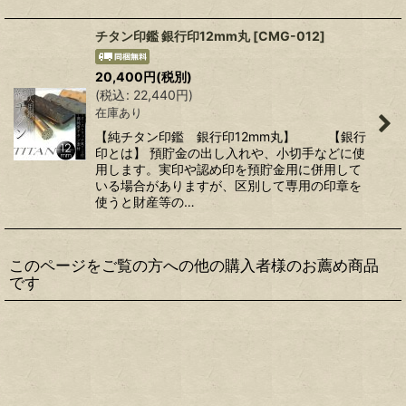
チタン印鑑 銀行印12mm丸
[
CMG-012
]
20,400
円
(税別)
(
税込
:
22,440
円
)
在庫あり
【純チタン印鑑 銀行印12mm丸】 【銀行
印とは】 預貯金の出し入れや、小切手などに使
用します。実印や認め印を預貯金用に併用して
いる場合がありますが、区別して専用の印章を
使うと財産等の…
このページをご覧の方への他の購入者様のお薦め商品
です