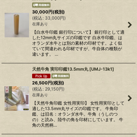
30,000
円
(税別)
(
税込
:
33,000
円
)
在庫あり
【白水牛印鑑 銀行印について】 銀行印として適
した12mm丸サイズの印鑑です 白水牛印鑑、は
オランダ水牛とは別の素材の印材です。よく似
ていて間違われる印材ですが、牛自体の種類が
違います。 …
天然牛角 実印印鑑13.5mm丸
[
UMJ-13k1
]
26,500
円
(税別)
(
税込
:
29,150
円
)
在庫あり
【天然牛角印鑑 女性用実印】 女性用実印として
適した13.5mm丸サイズの印鑑です。 牛角印
鑑、は旧名：オランダ水牛。牛角（うしのつ
の）と読み、陸牛の角を印材にしています。 牛
角の天然柄…