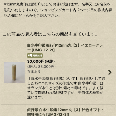
※12mm丸実印は銀行印としてお使い戴けます。名字又はお名前を
彫刻いたしますので、ショッピングカート内 2ページ目の作成内容
記入欄にどちらかをご記入下さい。
この商品の購入者はこちらの商品も見ています。
白水牛印鑑 銀行印12mm丸【2】イエローグレ
ー
[
UMG-12-2f
]
30,000
円
(税別)
(
税込
:
33,000
円
)
在庫あり
【白水牛印鑑 銀行印について】 銀行印として適
した12mm丸サイズの印鑑です 白水牛印鑑、は
オランダ水牛とは別の素材の印材です。よく似
ていて間違われる印材ですが、牛自体の種類が
違います。 …
銀行印 白水牛印鑑 12mm丸【3】飴色 ギフト・
贈答用にも
[
UMG-12-3f
]