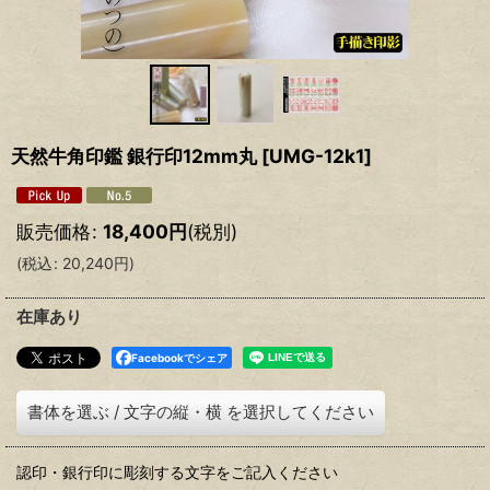
天然牛角印鑑 銀行印12mm丸
[
UMG-12k1
]
販売価格
:
18,400
円
(税別)
(
税込
:
20,240
円
)
在庫あり
Facebookでシェア
書体を選ぶ
/
文字の縦・横
を選択してください
認印・銀行印に彫刻する文字をご記入ください