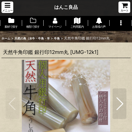
はんこ良品
メニュー
カート
素材で探す
種類で探す
マイページ
ご利用案内
お客様の声
>
>
>
天然牛角印鑑 銀行印12mm丸
ホーム
天然の角（水牛・牛角・羊
牛角
天然牛角印鑑 銀行印12mm丸
[
UMG-12k1
]