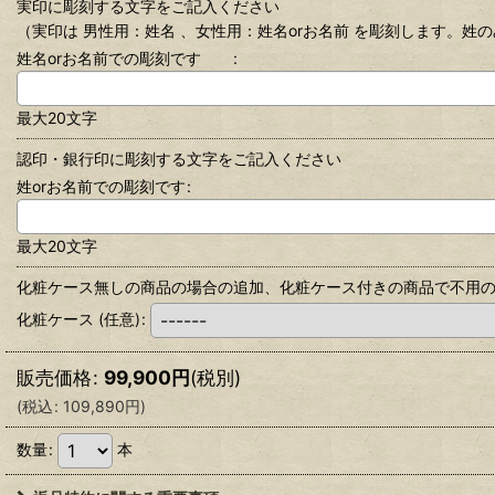
実印に彫刻する文字をご記入ください
（実印は 男性用：姓名 、女性用：姓名orお名前 を彫刻します。姓
姓名orお名前での彫刻です
:
最大20文字
認印・銀行印に彫刻する文字をご記入ください
姓orお名前での彫刻です
:
最大20文字
化粧ケース無しの商品の場合の追加、化粧ケース付きの商品で不用
化粧ケース
(任意)
:
販売価格
:
99,900
円
(税別)
(
税込
:
109,890
円
)
数量
:
本