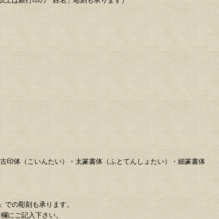
・古印体（こいんたい）・太篆書体（ふとてんしょたい）・細篆書体
」での彫刻も承ります。
考欄にご記入下さい。