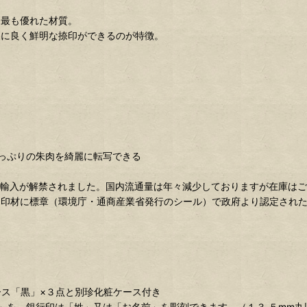
は最も優れた材質。
常に良く鮮明な捺印ができるのが特徴。
。
っぷりの朱肉を綺麗に転写できる
部輸入が解禁されました。国内流通量は年々減少しておりますが在庫は
た印材に標章（環境庁・通商産業省発行のシール）で政府より認定され
ス「黒」×３点と別珍化粧ケース付き
名」を、銀行印は「姓」又は「お名前」を彫刻できます。（１３.５mm