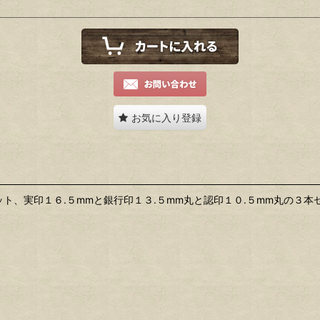
お気に入り登録
ト、実印１６.５mmと銀行印１３.５mm丸と認印１０.５mm丸の３本