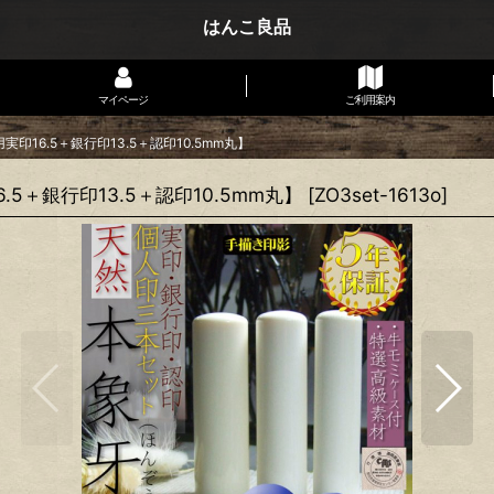
はんこ良品
マイページ
ご利用案内
6.5＋銀行印13.5＋認印10.5mm丸】
＋銀行印13.5＋認印10.5mm丸】
[
ZO3set-1613o
]