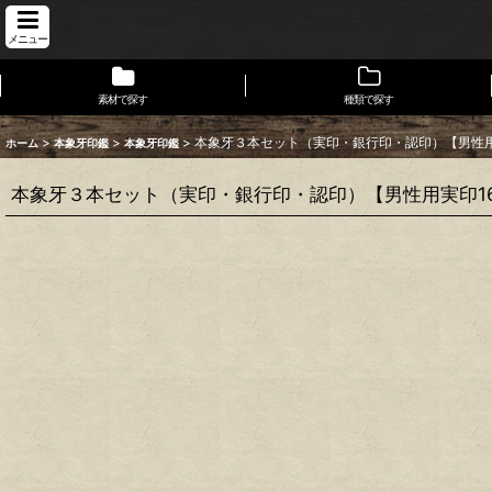
メニュー
素材で探す
種類で探す
>
>
>
本象牙３本セット（実印・銀行印・認印）【男性用実印1
ホーム
本象牙印鑑
本象牙印鑑
本象牙３本セット（実印・銀行印・認印）【男性用実印16.5