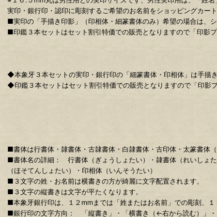
実印・銀行印・認印に彫刻するご希望のお名前をショッピングカート
■実印の「手描き印影」（印相体・細篆書体のみ）希望の場合は、シ
■印鑑３本セットはセット割引特価での販売となりますので「印影
◆本象牙３本セットの実印・銀行印の「細篆書体・印相体」は手描
◆印鑑３本セットはセット割引特価での販売となりますので「印影
■書体は行書体・隷書体・古隷書体・白隷書体・古印体・太篆書体（
■書体名の詳細： 行書体（ぎょうしょたい）・隷書体（れいしょ
（ほそてんしょたい）・印相体（いんそうたい）
■３文字の姓・お名前は横書きの方が綺麗に文字配置されます。
■３文字の縦書きは文字が平たくなります。
■本象牙銀行印は、１２mmまでは「姓またはお名前」での彫刻、１
■銀行印の文字方向： 「縦書き」・「横書き（←右から読む）」・