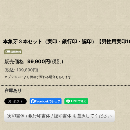
本象牙３本セット（実印・銀行印・認印）【男性用実印16.5
販売価格
:
99,900
円
(税別)
(
税込
:
109,890
円
)
オプションにより価格が変わる場合もあります。
在庫あり
Facebookでシェア
実印書体
/
銀行印書体
/
認印書体
を選択してください