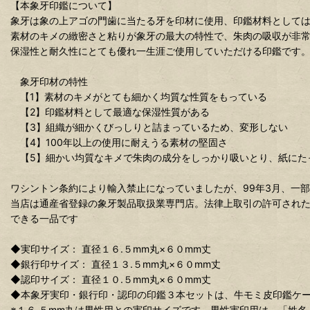
【本象牙印鑑について】
象牙は象の上アゴの門歯に当たる牙を印材に使用、印鑑材料として
素材のキメの緻密さと粘りが象牙の最大の特性で、朱肉の吸収が非
保湿性と耐久性にとても優れ一生涯ご使用していただける印鑑です
象牙印材の特性
【1】素材のキメがとても細かく均質な性質をもっている
【2】印鑑材料として最適な保湿性質がある
【3】組織が細かくびっしりと詰まっているため、変形しない
【4】100年以上の使用に耐えうる素材の堅固さ
【5】細かい均質なキメで朱肉の成分をしっかり吸いとり、紙にた
ワシントン条約により輸入禁止になっていましたが、99年3月、一
当店は通産省登録の象牙製品取扱業専門店。法律上取引の許可され
できる一品です
◆実印サイズ： 直径１６.５mm丸×６０mm丈
◆銀行印サイズ： 直径１３.５mm丸×６０mm丈
◆認印サイズ： 直径１０.５mm丸×６０mm丈
◆本象牙実印・銀行印・認印の印鑑３本セットは、牛モミ皮印鑑ケー
※１６.５mm丸は男性用との実印サイズです、男性実印用は、「姓