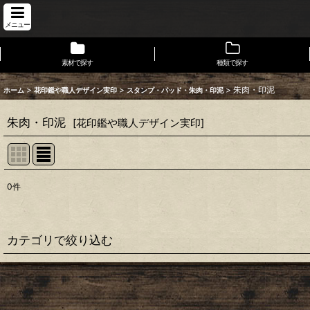
メニュー
素材で探す
種類で探す
>
>
>
朱肉・印泥
ホーム
花印鑑や職人デザイン実印
スタンプ・パッド・朱肉・印泥
朱肉・印泥
[
花印鑑や職人デザイン実印
]
0
件
表示数
:
在庫あり
カテゴリで絞り込む
並び順
:
スタンプ・パッド・朱肉・印泥 (全商品)
イラストスタンプ