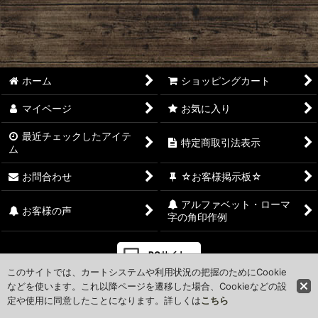
住所・アドレス印
回転日付印
ホーム
ショッピングカート
オーダースタンプ
マイページ
お気に入り
最近チェックしたアイテ
特定商取引法表示
ム
お問合わせ
☆お客様掲示板☆
アルファベット・ローマ
お客様の声
字の角印作例
PCサイト
このサイトでは、カートシステムや利用状況の把握のためにCookie
などを使います。これ以降ページを遷移した場合、Cookieなどの設
定や使用に同意したことになります。詳しくは
こちら
Powered by
おちゃのこネット
ネットショップ作成サービス