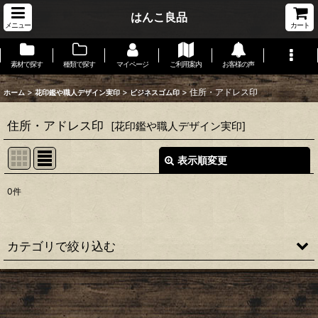
はんこ良品
メニュー
カート
素材で探す
種類で探す
マイページ
ご利用案内
お客様の声
>
>
>
住所・アドレス印
ホーム
花印鑑や職人デザイン実印
ビジネスゴム印
住所・アドレス印
[
花印鑑や職人デザイン実印
]
表示順変更
閉じる
0
件
表示数
:
在庫あり
カテゴリで絞り込む
並び順
:
ビジネスゴム印 (全商品)
絞り込む
ゴム角印・丸印