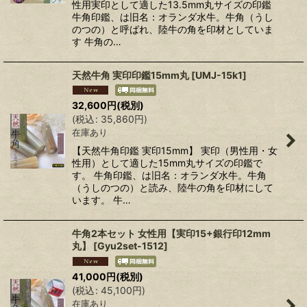
性用実印として適した13.5mm丸サイズの印鑑
牛角印鑑、は旧名：オランダ水牛。牛角（うし
絞り込む
のつの）と呼ばれ、陸牛の角を印材としていま
す 牛角の…
天然牛角 実印印鑑15mm丸
[
UMJ-15k1
]
32,600
円
(税別)
(
税込
:
35,860
円
)
在庫あり
【天然牛角印鑑 実印15mm】 実印（男性用・女
性用）として適した15mm丸サイズの印鑑で
す。 牛角印鑑、は旧名：オランダ水牛。牛角
（うしのつの）と読み、陸牛の角を印材にして
います。 牛…
牛角2本セット 女性用【実印15+銀行印12mm
丸】
[
Gyu2set-1512
]
41,000
円
(税別)
(
税込
:
45,100
円
)
在庫あり