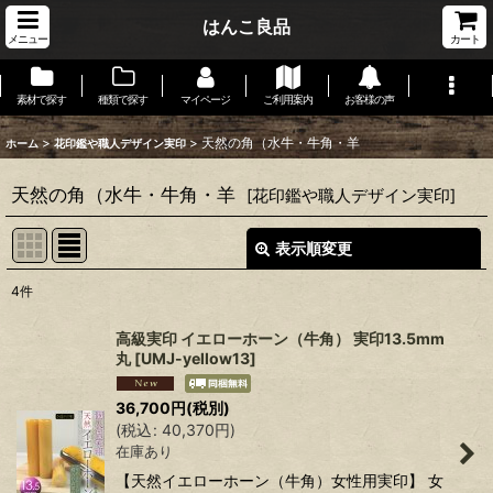
はんこ良品
メニュー
カート
素材で探す
種類で探す
マイページ
ご利用案内
お客様の声
>
>
天然の角（水牛・牛角・羊
ホーム
花印鑑や職人デザイン実印
天然の角（水牛・牛角・羊
[
花印鑑や職人デザイン実印
]
表示順変更
閉じる
4
件
サブカテゴリ
:
高級実印 イエローホーン（牛角） 実印13.5mm
丸
[
UMJ-yellow13
]
表示数
:
36,700
円
(税別)
在庫あり
(
税込
:
40,370
円
)
在庫あり
並び順
:
【天然イエローホーン（牛角）女性用実印】 女