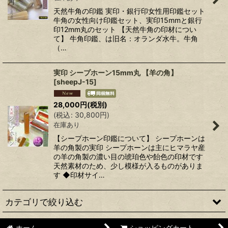
天然牛角の印鑑 実印・銀行印女性用印鑑セット
牛角の女性向け印鑑セット、実印15mmと銀行
印12mm丸のセット 【天然牛角の印材につい
て】 牛角印鑑、は旧名：オランダ水牛。牛角
（…
実印 シープホーン15mm丸 【羊の角】
[
sheepJ-15
]
28,000
円
(税別)
(
税込
:
30,800
円
)
在庫あり
【シープホーン印鑑について】 シープホーンは
羊の角製の実印 シープホーンは主にヒマラヤ産
の羊の角製の濃い目の琥珀色や飴色の印材です
天然素材のため、少し模様が入るものがありま
す ◆印材サイ…
カテゴリで絞り込む
ホーム
ショッピングカート