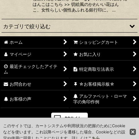
はんこはこちら >> 切絵風のかわいい花はん
こ、女性らしい個性あふれる銀行印に。 …
カテゴリで絞り込む
ホーム
ショッピングカート
本象牙印鑑 (全商品)
マイページ
お気に入り
本象牙【極上】
最近チェックしたアイテ
特定商取引法表示
本象牙印鑑
ム
改刻 再彫刻
お問合わせ
☆お客様掲示板☆
アルファベット・ローマ
象牙花はんこ
お客様の声
字の角印作例
PCサイト
このサイトでは、カートシステムや利用状況の把握のためにCookie
などを使います。これ以降ページを遷移した場合、Cookieなどの設
定や使用に同意したことになります。詳しくは
こちら