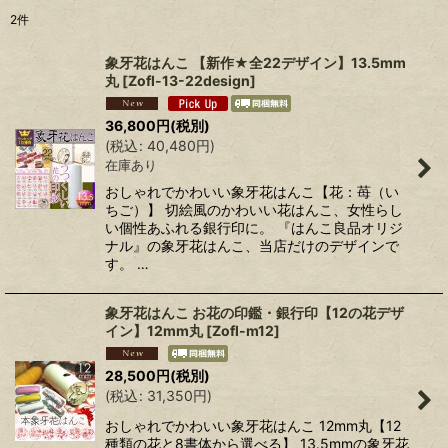
2
件
表示数
:
象牙花はんこ 【新作★全22デザイン】13.5mm
丸
[
Zofl-13-22design
]
在庫あり
36,800
円
(税別)
並び順
:
(
税込
:
40,480
円
)
在庫あり
絞り込む
おしゃれでかわいい象牙花はんこ【花：苺（い
ちご）】 切絵風のかわいい花はんこ、女性らし
い個性あふれる銀行印に。 『はんこ良品オリジ
ナル』の象牙花はんこ、当店だけのデザインで
す。 …
象牙花はんこ お花の印鑑・銀行印【12の花デザ
イン】12mm丸
[
Zofl-m12
]
28,500
円
(税別)
(
税込
:
31,350
円
)
おしゃれでかわいい象牙花はんこ 12mm丸【12
種類の花と8書体から選べる】 13.5mmの象牙花