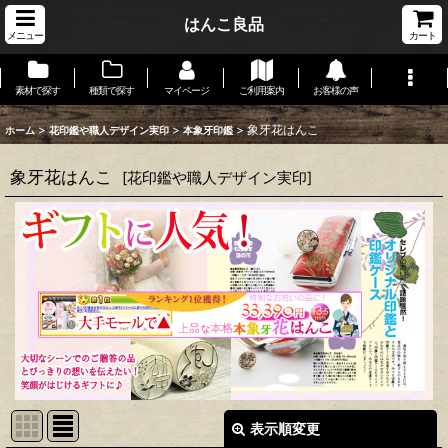
はんこ良品
メニュー
カート
素材で探す
種類で探す
マイページ
ご利用案内
お客様の声
>
>
>
象牙花はんこ
ホーム
花印鑑や職人デザイン実印
本象牙印鑑
象牙花はんこ
[
花印鑑や職人デザイン実印
]
表示順変更
閉じる