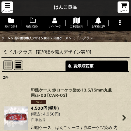
はんこ良品
メニュー
カート
素材で探す
種類で探す
マイページ
ご利用案内
お客様の声
>
>
>
ミドルクラス
ホーム
花印鑑や職人デザイン実印
印鑑ケース
ミドルクラス
[
花印鑑や職人デザイン実印
]
表示順変更
閉じる
2
件
表示数
:
印鑑ケース 赤ローケツ染め 13.5/15mm丸兼
用/a-03
[
CAR-03
]
在庫あり
4,500
円
(税別)
並び順
:
(
税込
:
4,950
円
)
在庫あり
絞り込む
印鑑ケース、はんこケース / 赤ローケツ染め 内