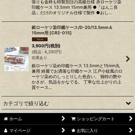
張りも金枠も特製別注の高級仕様 赤ローケツ染
印鑑ケース 13.5mm 15mm兼用 ●「はんこ良
品」だけのオリジナル仕様で製作 ●おし…
銀ローケツ染印鑑ケース/D-20/13.5mm＆
15mm用
[
CR2-015
]
3,900
円
(税別)
(
税込
:
4,290
円
)
在庫あり
銀ローケツ染め印鑑ケース 13.5mmと15mm丸
兼用 綺麗でお洒落な印鑑ケース 江戸小紋風のロ
ーケツ染めのしっとりした色合い。 独特の艶や
かさが、気品をかなでる。 丁寧な仕上がりの上
質ケース…
カテゴリで絞り込む
ホーム
ショッピングカート
印鑑ケース (全商品)
マイページ
お気に入り
天然革高級ケース