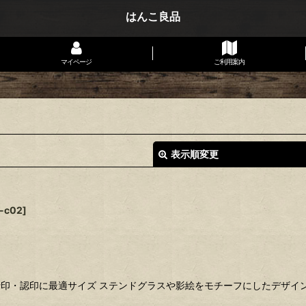
はんこ良品
マイページ
ご利用案内
表示順変更
-c02
]
銀行印・認印に最適サイズ ステンドグラスや影絵をモチーフにしたデザ
絞り込む