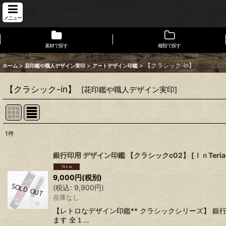
メニュー
素材で探す
種類で探す
>
>
>
【クラシック-in】
ホーム
花印鑑や職人デザイン実印
アートデザイン印鑑
【クラシック-in】
[
花印鑑や職人デザイン実印
]
1
件
表示数
:
銀行印用 デザイン印鑑 【クラシックc02】
[
ＩｎTeria
在庫あり
9,000
円
(税別)
(
税込
:
9,900
円
)
並び順
:
在庫なし
【レトロなデザイン印鑑** クラシックシリーズ】 
ます 全１…