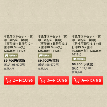
在庫あり
並び順
:
絞り込む
本象牙３本セット（実
本象牙３本セット（実
本象牙３本セット（実
印・銀行印・認印）
印・銀行印・認印）
印・銀行印・認印）
【実印15＋銀行印12＋
【実印15＋銀行印13.5
【男性用実印16.5＋銀
認印10.5mm丸】
＋認印10.5mm丸】
行印13.5＋認印
[
ZO3set-1512o
]
[
ZO3set-1513o
]
10.5mm丸】
[
ZO3set-
1613o
]
89,700
円
(税別)
89,700
円
(税別)
99,900
円
(税別)
(
税込
:
98,670
円
)
(
税込
:
98,670
円
)
(
税込
:
109,890
円
)
在庫あり
在庫あり
在庫あり