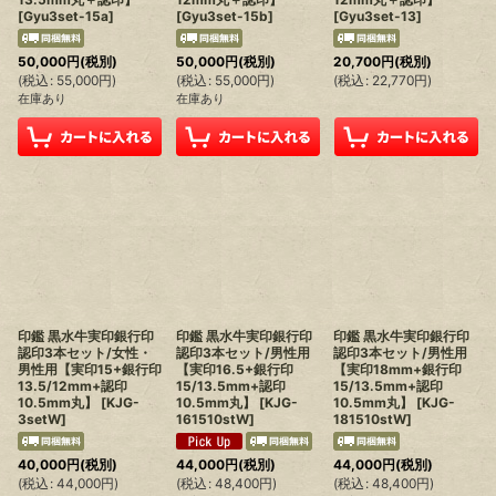
[
Gyu3set-15a
]
[
Gyu3set-15b
]
[
Gyu3set-13
]
50,000
円
(税別)
50,000
円
(税別)
20,700
円
(税別)
(
税込
:
55,000
円
)
(
税込
:
55,000
円
)
(
税込
:
22,770
円
)
在庫あり
在庫あり
印鑑 黒水牛実印銀行印
印鑑 黒水牛実印銀行印
印鑑 黒水牛実印銀行印
認印3本セット/女性・
認印3本セット/男性用
認印3本セット/男性用
男性用【実印15+銀行印
【実印16.5+銀行印
【実印18mm+銀行印
13.5/12mm+認印
15/13.5mm+認印
15/13.5mm+認印
10.5mm丸】
[
KJG-
10.5mm丸】
[
KJG-
10.5mm丸】
[
KJG-
3setW
]
161510stW
]
181510stW
]
40,000
円
(税別)
44,000
円
(税別)
44,000
円
(税別)
(
税込
:
44,000
円
)
(
税込
:
48,400
円
)
(
税込
:
48,400
円
)