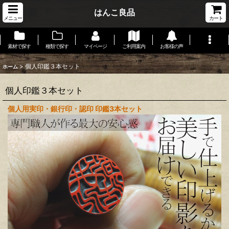
はんこ良品
メニュー
カート
素材で探す
種類で探す
マイページ
ご利用案内
お客様の声
>
個人印鑑３本セット
ホーム
個人印鑑３本セット
個人用実印・銀行印・認印 印鑑3本セット