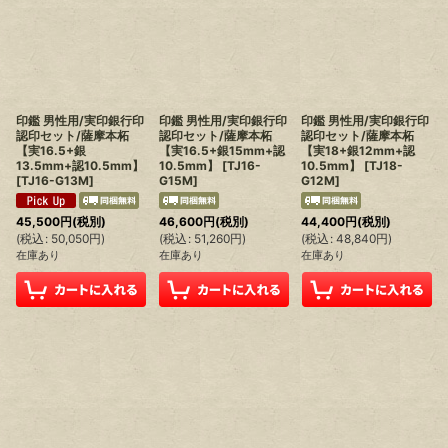
印鑑 男性用/実印銀行印
印鑑 男性用/実印銀行印
印鑑 男性用/実印銀行印
認印セット/薩摩本柘
認印セット/薩摩本柘
認印セット/薩摩本柘
【実16.5+銀
【実16.5+銀15mm+認
【実18+銀12mm+認
13.5mm+認10.5mm】
10.5mm】
[
TJ16-
10.5mm】
[
TJ18-
[
TJ16-G13M
]
G15M
]
G12M
]
45,500
円
(税別)
46,600
円
(税別)
44,400
円
(税別)
(
税込
:
50,050
円
)
(
税込
:
51,260
円
)
(
税込
:
48,840
円
)
在庫あり
在庫あり
在庫あり