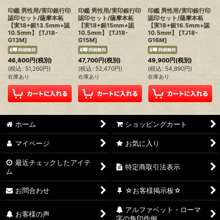
印鑑 男性用/実印銀行印
印鑑 男性用/実印銀行印
印鑑 男性用/実印銀行印
認印セット/薩摩本柘
認印セット/薩摩本柘
認印セット/薩摩本柘
【実18+銀13.5mm+認
【実18+銀15mm+認
【実18+銀16.5mm+認
10.5mm】
[
TJ18-
10.5mm】
[
TJ18-
10.5mm】
[
TJ18-
G13M
]
G15M
]
G16M
]
46,600
円
(税別)
47,700
円
(税別)
49,900
円
(税別)
(
税込
:
51,260
円
)
(
税込
:
52,470
円
)
(
税込
:
54,890
円
)
在庫あり
在庫あり
在庫あり
ホーム
ショッピングカート
マイページ
お気に入り
最近チェックしたアイテ
特定商取引法表示
ム
お問合わせ
☆お客様掲示板☆
アルファベット・ローマ
お客様の声
字の角印作例