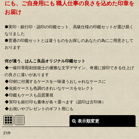
にも、ご自身用にも 職人仕事の良さを込めた印章を
お届け
●実印・銀行印・認印の印鑑セット、高級仕様の印鑑セットが選び易く
なりました
●普通の印鑑セットとは違うものをお探しのあなたの為にご用意さして
おります
何が違う、はんこ良品オリジナル印鑑セット
◆一級印章彫刻技能士の優雅な文字デザイン、奇麗に捺印できる仕上げ
の良さに違いがあります
◆印材に付属するケースを一味違うおしゃれなケースに
◆化粧ケースも色調のきれいなケースをセレクト
◆印鑑もケースも品質重視
◆実印も銀行印も書体が各々選べます（認印は古印体）
◆お祝いやプレゼントのギフト用にも
表示順変更
閉じる
21
件
表示数
: