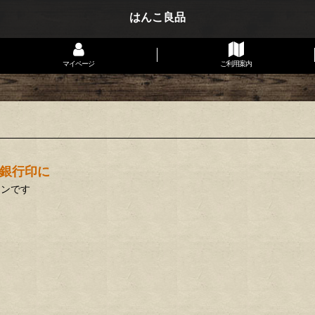
はんこ良品
マイページ
ご利用案内
銀行印に
インです