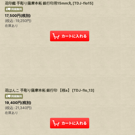
花印鑑 手彫り薩摩本柘 銀行印用15mm丸
[
TDJ-flo15
]
17,500
円
(税別)
(
税込
:
19,250
円
)
在庫あり
花はんこ 手彫り薩摩本柘 銀行印 【桜a】
[
TDJ-flo_13
]
19,400
円
(税別)
(
税込
:
21,340
円
)
在庫あり