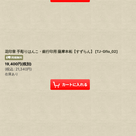
花印章 手彫りはんこ・銀行印用 薩摩本柘【すずらん】
[
TJ-Gflo_02
]
19,400
円
(税別)
(
税込
:
21,340
円
)
在庫あり