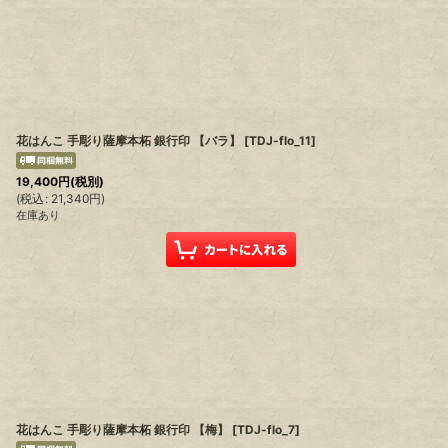
花はんこ 手彫り薩摩本柘 銀行印 【バラ】
[
TDJ-flo_11
]
19,400
円
(税別)
(
税込
:
21,340
円
)
在庫あり
花はんこ 手彫り薩摩本柘 銀行印 【梅】
[
TDJ-flo_7
]