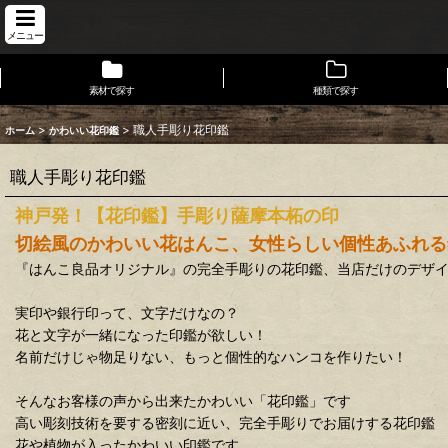
メニュー
素材で探す
種類で探す
>
>
職人手彫り花印鑑
ホーム
かわいい花印鑑
職人手彫り花印鑑
神戸発！【花印鑑】手彫り薩摩本柘の印
切絵風のかわいい花はんこ、女性らしい個性あふれる
『はんこ良品オリジナル』の完全手彫りの花印鑑、当店だけのデザ
実印や銀行印って、文字だけなの？
花と文字が一緒になった印鑑が欲しい！
名前だけじゃ物足りない、もっと個性的なハンコを作りたい！
そんなお客様の声から出来たかわいい「花印鑑」です
高い彫刻技術を要する密刻に近い、完全手彫りでお届けする花印鑑
花や植物が入ったかわいい印鑑です