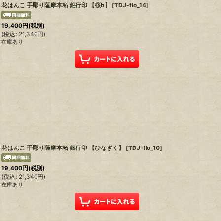
花はんこ 手彫り薩摩本柘 銀行印 【桜b】
[
TDJ-flo_14
]
19,400
円
(税別)
(
税込
:
21,340
円
)
在庫あり
花はんこ 手彫り薩摩本柘 銀行印 【ひなぎく】
[
TDJ-flo_10
]
19,400
円
(税別)
(
税込
:
21,340
円
)
在庫あり