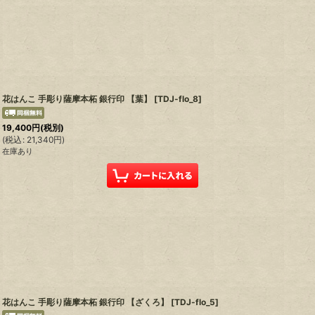
花はんこ 手彫り薩摩本柘 銀行印 【葉】
[
TDJ-flo_8
]
19,400
円
(税別)
(
税込
:
21,340
円
)
在庫あり
花はんこ 手彫り薩摩本柘 銀行印 【ざくろ】
[
TDJ-flo_5
]