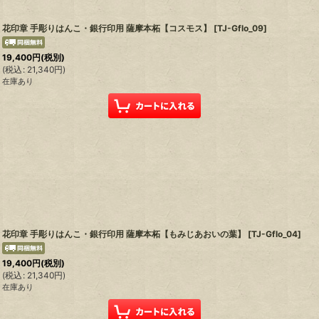
花印章 手彫りはんこ・銀行印用 薩摩本柘【コスモス】
[
TJ-Gflo_09
]
19,400
円
(税別)
(
税込
:
21,340
円
)
在庫あり
花印章 手彫りはんこ・銀行印用 薩摩本柘【もみじあおいの葉】
[
TJ-Gflo_04
]
19,400
円
(税別)
(
税込
:
21,340
円
)
在庫あり