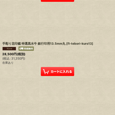
手彫り花印鑑 特選黒水牛 銀行印用13.5mm丸
[
fl-tebori-kuro13
]
28,500
円
(税別)
(
税込
:
31,350
円
)
在庫あり