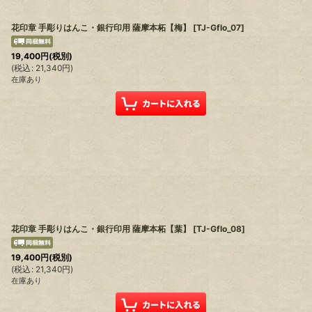
花印章 手彫りはんこ・銀行印用 薩摩本柘【梅】
[
TJ-Gflo_07
]
19,400
円
(税別)
(
税込
:
21,340
円
)
在庫あり
花印章 手彫りはんこ・銀行印用 薩摩本柘【葉】
[
TJ-Gflo_08
]
19,400
円
(税別)
(
税込
:
21,340
円
)
在庫あり