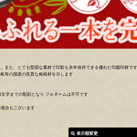
す。また、とても堅固な素材で印影も永年保持できる優れた印鑑印材で
の柘等の国産の良質な柘植材を示します
3文字までの彫刻となり フルネームは不可です
い場合もございます
表示順変更