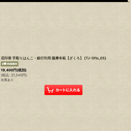
花印章 手彫りはんこ・銀行印用 薩摩本柘【ざくろ】
[
TJ-Gflo_05
]
19,400
円
(税別)
(
税込
:
21,340
円
)
在庫あり