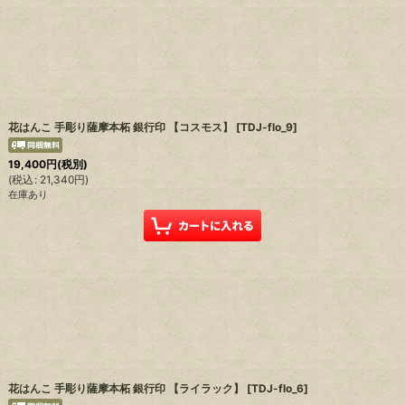
花はんこ 手彫り薩摩本柘 銀行印 【コスモス】
[
TDJ-flo_9
]
19,400
円
(税別)
(
税込
:
21,340
円
)
在庫あり
花はんこ 手彫り薩摩本柘 銀行印 【ライラック】
[
TDJ-flo_6
]