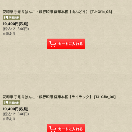
花印章 手彫りはんこ・銀行印用 薩摩本柘【山ぶどう】
[
TJ-Gflo_03
]
19,400
円
(税別)
(
税込
:
21,340
円
)
在庫あり
花印章 手彫りはんこ・銀行印用 薩摩本柘【ライラック】
[
TJ-Gflo_06
]
19,400
円
(税別)
(
税込
:
21,340
円
)
在庫あり