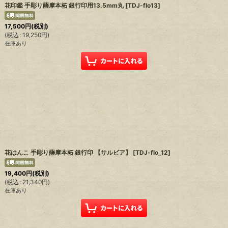
花印鑑 手彫り薩摩本柘 銀行印用13.5mm丸
[
TDJ-flo13
]
17,500
円
(税別)
(
税込
:
19,250
円
)
在庫あり
花はんこ 手彫り薩摩本柘 銀行印 【サルビア】
[
TDJ-flo_12
]
19,400
円
(税別)
(
税込
:
21,340
円
)
在庫あり