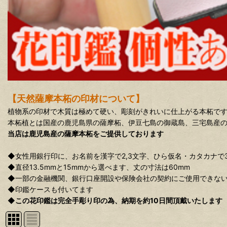
【天然薩摩本柘の印材について】
植物系の印材で木質は極めて硬い、彫刻がきれいに仕上がる本柘で
本柘植とは国産の鹿児島県の薩摩柘、伊豆七島の御蔵島、三宅島産
当店は鹿児島産の薩摩本柘をご提供しております
◆女性用銀行印に、お名前を漢字で2,3文字、ひら仮名・カタカナで
◆直径13.5mmと15mmから選べます、丈の寸法は60mm
◆一部の金融機関、銀行口座開設や保険会社の契約にご使用できな
◆印鑑ケースも付いてます
◆
この花印鑑は完全手彫り印の為、納期を約10日間頂戴いたします