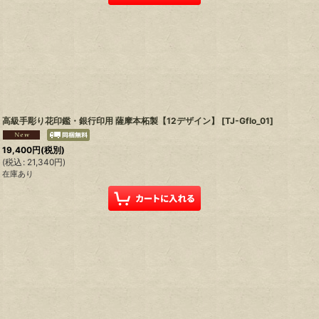
高級手彫り花印鑑・銀行印用 薩摩本柘製【12デザイン】
[
TJ-Gflo_01
]
19,400
円
(税別)
(
税込
:
21,340
円
)
在庫あり