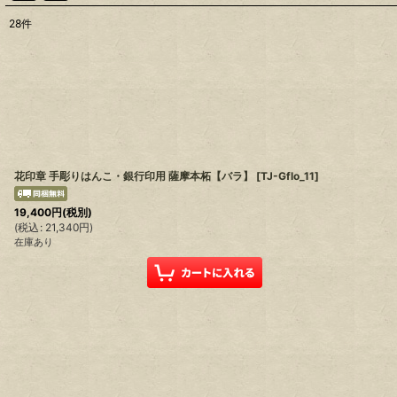
28
件
表示数
:
在庫あり
並び順
:
花印章 手彫りはんこ・銀行印用 薩摩本柘【バラ】
[
TJ-Gflo_11
]
19,400
円
(税別)
(
税込
:
21,340
円
)
在庫あり