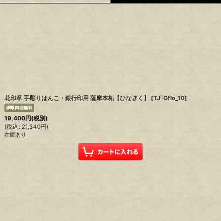
絞り込む
花印章 手彫りはんこ・銀行印用 薩摩本柘【ひなぎく】
[
TJ-Gflo_10
]
19,400
円
(税別)
(
税込
:
21,340
円
)
在庫あり