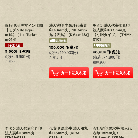
銀行印用 デザイン印鑑
法人実印 本象牙代表者
チタン法人代表印丸印
【モダンdesign-
印 18mm丸、16.5mm
法人実印16.5mm丸
m14】
[
ＩｎTeria-
丸【天丸】
[
DAzo-18t
]
【寸胴タイプ】
[
THM-
m014
]
016
]
100,000
円
(税別)
9,000
円
(税別)
68,000
円
(税別)
(
税込
:
110,000
円
)
(
税込
:
9,900
円
)
(
税込
:
74,800
円
)
在庫あり
在庫なし
在庫あり
チタン法人代表印丸印
代表印 黒水牛 法人用丸
会社実印 黒水牛 法人代
法人実印18mm丸
印 15mm丸
[
KRM-
表印 18mm丸 /
[
THM-018
]
015tm
]
16.5mm丸
[
KRM-