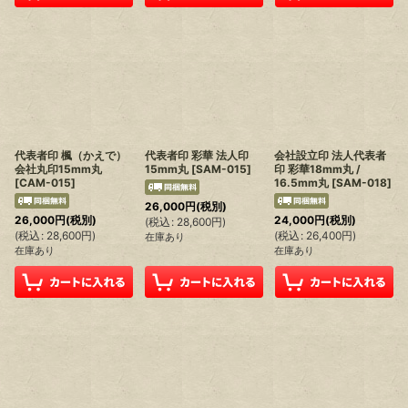
代表者印 楓（かえで）
代表者印 彩華 法人印
会社設立印 法人代表者
会社丸印15mm丸
15mm丸
[
SAM-015
]
印 彩華18mm丸 /
[
CAM-015
]
16.5mm丸
[
SAM-018
]
26,000
円
(税別)
26,000
円
(税別)
24,000
円
(税別)
(
税込
:
28,600
円
)
(
税込
:
28,600
円
)
(
税込
:
26,400
円
)
在庫あり
在庫あり
在庫あり