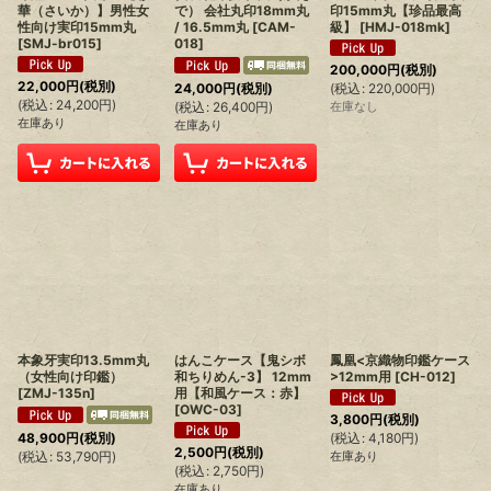
華（さいか）】男性女
で） 会社丸印18mm丸
印15mm丸【珍品最高
性向け実印15mm丸
/ 16.5mm丸
[
CAM-
級】
[
HMJ-018mk
]
[
SMJ-br015
]
018
]
200,000
円
(税別)
22,000
円
(税別)
24,000
円
(税別)
(
税込
:
220,000
円
)
(
税込
:
24,200
円
)
(
税込
:
26,400
円
)
在庫なし
在庫あり
在庫あり
本象牙実印13.5mm丸
はんこケース【鬼シボ
鳳凰<京織物印鑑ケース
（女性向け印鑑）
和ちりめん-3】 12mm
>12mm用
[
CH-012
]
[
ZMJ-135n
]
用【和風ケース：赤】
[
OWC-03
]
3,800
円
(税別)
48,900
円
(税別)
(
税込
:
4,180
円
)
2,500
円
(税別)
(
税込
:
53,790
円
)
在庫あり
(
税込
:
2,750
円
)
在庫あり