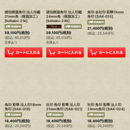
琥珀樹脂角印 法人印鑑
琥珀樹脂角印 法人印鑑
角印 会社印 彩華15mm
21mm角（樹脂加工）
24mm角（樹脂加工）
角印
[
SAK-015
]
[
kohaku-21k
]
[
kohaku-24k
]
21,400
円
(税別)
59,100
円
(税別)
59,100
円
(税別)
(
税込
:
23,540
円
)
(
税込
:
65,010
円
)
(
税込
:
65,010
円
)
在庫あり
在庫あり
角印 彩華 法人印18mm
社印 角印 彩華 法人印
社印 角印 彩華 法人印
角印
[
SAK-018
]
21mm角印
[
SAK-021
]
24mm角印
[
SAK-024
]
18,400
円
(税別)
18,400
円
(税別)
18,400
円
(税別)
(
税込
:
20,240
円
)
(
税込
:
20,240
円
)
(
税込
:
20,240
円
)