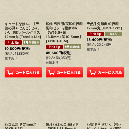
キュートなはんこ【天
印鑑 男性用/実印銀行印
天然牛角印鑑 銀行印
使の羽★はんこ】かわ
認印セット/薩摩本柘
12mm丸
[
UMG-12k1
]
いい印鑑 パールグラス
【実16.5+銀
12mm丸
[
Tensi-k12d
]
13.5mm+認10.5mm】
18,400
円
(税別)
[
TJ16-G13M
]
(
税込
:
20,240
円
)
10,800
円
(税別)
在庫あり
45,500
円
(税別)
(
税込
:
11,880
円
)
(
税込
:
50,050
円
)
在庫あり
在庫あり
花ゴム角印 21mm角
象牙花はんこ 銀行印
花実印 和ざいく【桜・
[
GKR-fl21
]
【南天】13.5mm丸
ピンク】かわいい花印