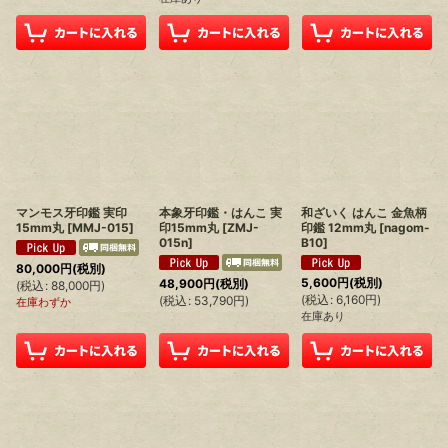
マンモス牙印鑑 実印
本象牙印鑑・はんこ 実
和ざいく はんこ 金魚柄
15mm丸
[
MMJ-015
]
印15mm丸
[
ZMJ-
印鑑 12mm丸
[
nagom-
015n
]
B10
]
80,000
円
(税別)
5,600
円
(税別)
48,900
円
(税別)
(
税込
:
88,000
円
)
(
税込
:
6,160
円
)
(
税込
:
53,790
円
)
在庫わずか
在庫あり