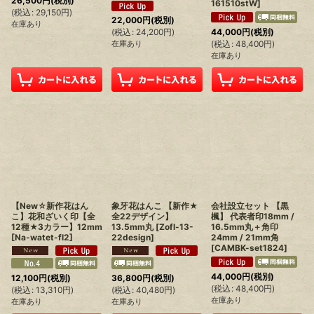
26,500
円
(税別)
161510stW
]
(
税込
:
29,150
円
)
22,000
円
(税別)
在庫あり
44,000
円
(税別)
(
税込
:
24,200
円
)
(
税込
:
48,400
円
)
在庫あり
在庫あり
【New☆新作花はん
象牙花はんこ 【新作★
会社設立セット 【黒
こ】花和ざいく印【全
全22デザイン】
楓】 代表者印18mm /
12種★3カラー】12mm
13.5mm丸
[
Zofl-13-
16.5mm丸＋角印
[
Na-watet-fl2
]
22design
]
24mm / 21mm角
[
CAMBK-set1824
]
44,000
円
(税別)
12,100
円
(税別)
36,800
円
(税別)
(
税込
:
48,400
円
)
(
税込
:
13,310
円
)
(
税込
:
40,480
円
)
在庫あり
在庫あり
在庫あり