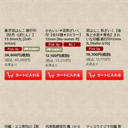
象牙花はんこ 銀行印
かわいい★花和ざいく
花はんこ 和ざいく【金
【牡丹（ぼたん）】
印【全12種★3カラー】
魚と水波★青色】きれ
13.5mm丸
[
Zofl-
12mm
[
Na-watet-fl
]
いな印鑑 銀行印12mm
botan
]
丸
[
Naflo-b10
]
10,700
円
(税別)
36,800
円
(税別)
12,100
円
(税別)
(
税込
:
11,770
円
)
(
税込
:
40,480
円
)
(
税込
:
13,310
円
)
在庫あり
在庫あり
在庫あり
印鑑・エコ実印の【彩
代表取締役印 楓（かえ
マッコウクジラ印鑑 実