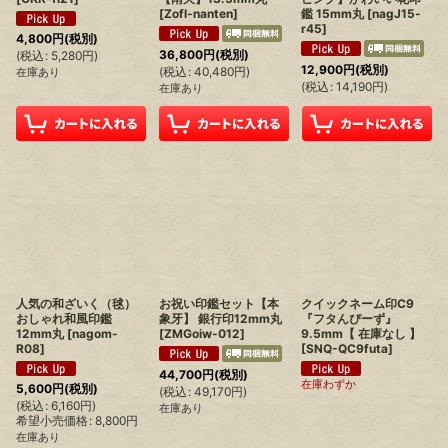
[
Zofl-nanten
]
鑑 15mm丸
[
nagJ15-
r45
]
4,800
円
(税別)
36,800
円
(税別)
(
税込
:
5,280
円
)
12,900
円
(税別)
(
税込
:
40,480
円
)
在庫あり
(
税込
:
14,190
円
)
在庫あり
人気の和ざいく（毬）
お祝い印鑑セット【本
クイックネーム印C9
おしゃれ和風印鑑
象牙】 銀行印12mm丸
『フタんぴーず』
12mm丸
[
nagom-
[
ZMGoiw-012
]
9.5mm【 在庫なし 】
R08
]
[
SNQ-QC9futa
]
44,700
円
(税別)
在庫わずか
5,600
円
(税別)
(
税込
:
49,170
円
)
(
税込
:
6,160
円
)
在庫あり
希望小売価格
:
8,800
円
在庫あり