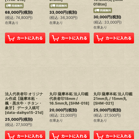
018tm
]
68,000
円
(税別)
33,000
円
(税別)
30,000
円
(税別)
(
税込
:
74,800
円
)
(
税込
:
36,300
円
)
(
税込
:
33,000
円
)
在庫あり
在庫あり
在庫あり
法人代表者印 オリジナ
丸印 薩摩本柘 法人印鑑
丸印 薩摩本柘 法人印鑑
ル作成【薩摩本柘・
代表者印18mm /
21mm丸 / 15mm丸
楓・黒水牛・チタン・
16.5mm丸
[
SHM-018
]
[
SHM-021
]
象牙】 データ入稿可
20,000
円
(税別)
25,000
円
(税別)
[
data-daihyo15-21d
]
(
税込
:
22,000
円
)
(
税込
:
27,500
円
)
25,000
円
(税別)
在庫あり
在庫あり
(
税込
:
27,500
円
)