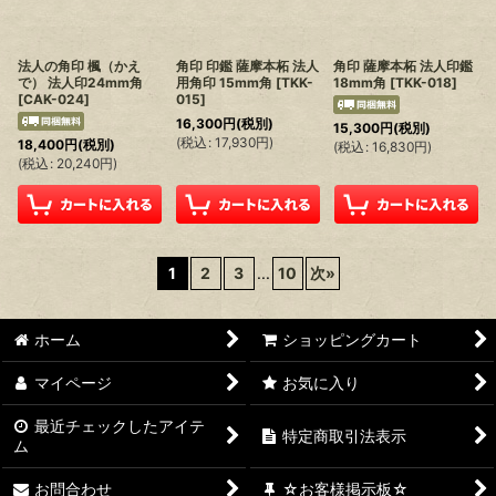
法人の角印 楓（かえ
角印 印鑑 薩摩本柘 法人
角印 薩摩本柘 法人印鑑
で） 法人印24mm角
用角印 15mm角
[
TKK-
18mm角
[
TKK-018
]
[
CAK-024
]
015
]
16,300
円
(税別)
15,300
円
(税別)
(
税込
:
17,930
円
)
18,400
円
(税別)
(
税込
:
16,830
円
)
(
税込
:
20,240
円
)
1
2
3
...
10
次
»
ホーム
ショッピングカート
マイページ
お気に入り
最近チェックしたアイテ
特定商取引法表示
ム
お問合わせ
☆お客様掲示板☆