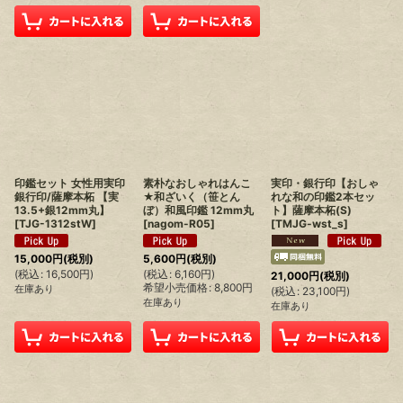
印鑑セット 女性用実印
素朴なおしゃれはんこ
実印・銀行印【おしゃ
銀行印/薩摩本柘 【実
★和ざいく（笹とん
れな和の印鑑2本セッ
13.5+銀12mm丸】
ぼ）和風印鑑 12mm丸
ト】薩摩本柘(S)
[
TJG-1312stW
]
[
nagom-R05
]
[
TMJG-wst_s
]
15,000
円
(税別)
5,600
円
(税別)
(
税込
:
16,500
円
)
(
税込
:
6,160
円
)
21,000
円
(税別)
希望小売価格
:
8,800
円
在庫あり
(
税込
:
23,100
円
)
在庫あり
在庫あり