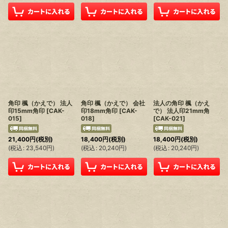
角印 楓（かえで） 法人
角印 楓（かえで） 会社
法人の角印 楓（かえ
印15mm角印
[
CAK-
印18mm角印
[
CAK-
で） 法人印21mm角
015
]
018
]
[
CAK-021
]
21,400
円
(税別)
18,400
円
(税別)
18,400
円
(税別)
(
税込
:
23,540
円
)
(
税込
:
20,240
円
)
(
税込
:
20,240
円
)