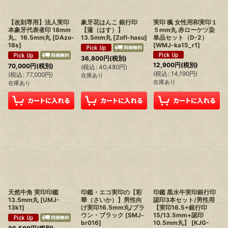
【改刻専用】法人実印
象牙花はんこ 銀行印
実印 楓 女性用和実印１
本象牙代表者印 18mm
【蓮（はす）】
５mm丸 赤ローケツ染
丸、16.5mm丸
[
DAzo-
13.5mm丸
[
Zofl-hasu
]
単品セット（D-2）
18s
]
[
WMJ-ka15_r1
]
36,800
円
(税別)
12,900
円
(税別)
70,000
円
(税別)
(
税込
:
40,480
円
)
(
税込
:
14,190
円
)
(
税込
:
77,000
円
)
在庫あり
在庫あり
在庫あり
天然牛角 実印印鑑
印鑑・エコ実印の【彩
印鑑 黒水牛実印銀行印
13.5mm丸
[
UMJ-
華（さいか）】男性向
認印3本セット/男性用
13k1
]
け実印16.5mm丸/ブラ
【実印16.5+銀行印
ウン・ブラック
[
SMJ-
15/13.5mm+認印
br016
]
10.5mm丸】
[
KJG-