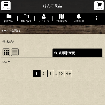
はんこ良品
メニュー
カート
素材で探す
種類で探す
マイページ
ご利用案内
お客様の声
>
全商品
ホーム
全商品
表示順変更
閉じる
557
件
表示数
:
1
2
3
...
10
次
»
在庫あり
並び順
:
絞り込む