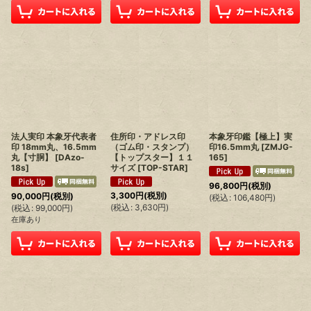
法人実印 本象牙代表者
住所印・アドレス印
本象牙印鑑【極上】実
印 18mm丸、16.5mm
（ゴム印・スタンプ）
印16.5mm丸
[
ZMJG-
丸【寸胴】
[
DAzo-
【トップスター】１１
165
]
18s
]
サイズ
[
TOP-STAR
]
96,800
円
(税別)
3,300
円
(税別)
90,000
円
(税別)
(
税込
:
106,480
円
)
(
税込
:
3,630
円
)
(
税込
:
99,000
円
)
在庫あり