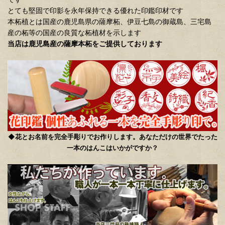
とても堅固で印影を永年保持できる優れた印鑑印材です
本柘植とは国産の鹿児島県の薩摩柘、伊豆七島の御蔵島、三宅島
産の柘等の国産の良質な柘植材を示します
当店は鹿児島産の薩摩本柘をご提供しております
◆
花とお名前を完全手彫りでお作りします。あなただけの世界でたった
一本のはんこはいかがですか？