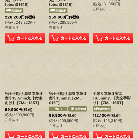
(
税込
:
31,350
円
)
teboriG1615
]
teboriG1815
]
在庫あり
226,200
円
(税別)
259,600
円
(税別)
(
税込
:
248,820
円
)
(
税込
:
285,560
円
)
在庫あり
在庫あり
完全手彫り印鑑 本象牙
完全手彫り印鑑 本象牙
手彫り本象牙実印
実印13.5mm丸【女性
実印15mm丸
[
ZMJ-
16.5mm丸 【完全手彫
向け】
[
ZMJ-135T
]
015T
]
り】
[
ZMJ-165T
]
99,900
円
(税別)
(
税込
:
109,890
円
)
99,900
円
(税別)
112,100
円
(税別)
在庫あり
(
税込
:
109,890
円
)
(
税込
:
123,310
円
)
在庫あり
在庫あり