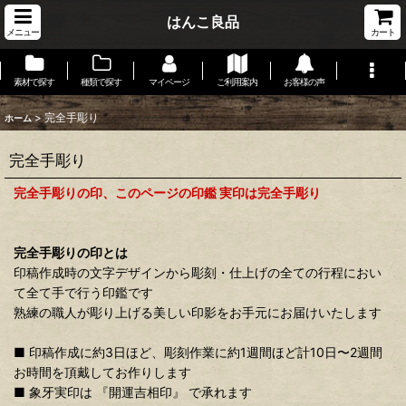
はんこ良品
メニュー
カート
素材で探す
種類で探す
マイページ
ご利用案内
お客様の声
>
完全手彫り
ホーム
完全手彫り
完全手彫りの印、このページの印鑑 実印は完全手彫り
完全手彫りの印とは
印稿作成時の文字デザインから彫刻・仕上げの全ての行程におい
て全て手で行う印鑑です
熟練の職人が彫り上げる美しい印影をお手元にお届けいたします
■ 印稿作成に約3日ほど、彫刻作業に約1週間ほど計10日〜2週間
お時間を頂戴してお作りします
■ 象牙実印は 『開運吉相印』 で承れます