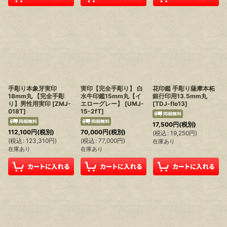
手彫り本象牙実印
実印【完全手彫り】 白
花印鑑 手彫り薩摩本柘
18mm丸 【完全手彫
水牛印鑑15mm丸【イ
銀行印用13.5mm丸
り】男性用実印
[
ZMJ-
エローグレー】
[
UMJ-
[
TDJ-flo13
]
018T
]
15-2fT
]
17,500
円
(税別)
112,100
円
(税別)
70,000
円
(税別)
(
税込
:
19,250
円
)
(
税込
:
123,310
円
)
(
税込
:
77,000
円
)
在庫あり
在庫あり
在庫あり