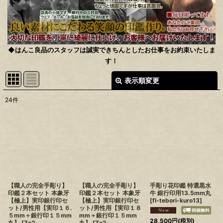
◆
はんこ良品のスタッフは誠実できちんとしたお仕事をお約束いたしま
す！
表示順変更
閉じる
24
件
表示数
:
在庫あり
並び順
:
絞り込む
【職人の完全手彫り】
【職人の完全手彫り】
手彫り花印鑑 特選黒水
印鑑２本セット 本象牙
印鑑２本セット 本象牙
牛 銀行印用13.5mm丸
【極上】実印銀行印セ
【極上】実印銀行印セ
[
fl-tebori-kuro13
]
ット/男性用【実印１６.
ット/男性用【実印１８
５mm＋銀行印１５mm
mm＋銀行印１５mm
28,500
円
(税別)
丸】
[
Zo2-
丸】
[
Zo2-