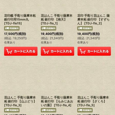
花印鑑 手彫り薩摩本柘
花はんこ 手彫り薩摩本
花印 手彫り花はんこ 薩
銀行印用15mm丸
柘 銀行印 【南天】
摩本柘 銀行印 【すずら
[
TDJ-flo15
]
[
TDJ-flo_1
]
ん】
[
TDJ-flo_2
]
17,500
円
(税別)
19,400
円
(税別)
19,400
円
(税別)
(
税込
:
19,250
円
)
(
税込
:
21,340
円
)
(
税込
:
21,340
円
)
在庫あり
在庫あり
在庫あり
花はんこ 手彫り薩摩本
花はんこ 手彫り薩摩本
花はんこ 手彫り薩摩本
柘 銀行印 【山ぶどう】
柘 銀行印 【もみじあお
柘 銀行印 【ざくろ】
[
TDJ-flo_3
]
いの葉】
[
TDJ-flo_4
]
[
TDJ-flo_5
]