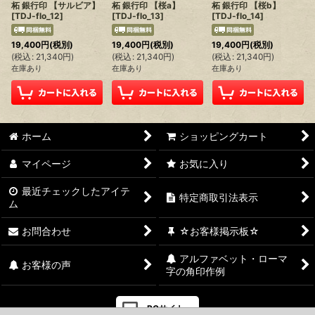
柘 銀行印 【サルビア】
柘 銀行印 【桜a】
柘 銀行印 【桜b】
[
TDJ-flo_12
]
[
TDJ-flo_13
]
[
TDJ-flo_14
]
19,400
円
(税別)
19,400
円
(税別)
19,400
円
(税別)
(
税込
:
21,340
円
)
(
税込
:
21,340
円
)
(
税込
:
21,340
円
)
在庫あり
在庫あり
在庫あり
ホーム
ショッピングカート
マイページ
お気に入り
最近チェックしたアイテ
特定商取引法表示
ム
お問合わせ
☆お客様掲示板☆
アルファベット・ローマ
お客様の声
字の角印作例
PCサイト