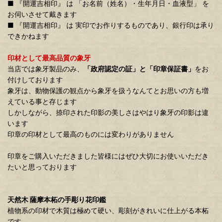
■ 『開運吉相印』 は 「お名前（姓名）・生年月日・血液型」 を
お伺いさせて戴きます
■ 『開運吉相印』 は 実印でお作りするものであり、銀行印は承り
できかねます
印材として最高品質の象牙
当店では象牙製品のみ、
「政府認定の証」と「印章保証書」
をお
付けしております
象牙は、動物保護の観点から象牙を扱うなんてとお思いの方も増
えている事と存じます
しかしながら、捺印された印影の美しさはやはり象牙の印影は違
います
印章の印材として最高のものには変わりがありません
印章をご購入いただきました皆様にはぜひ大切にお使いいただき
たいと思っております
天然木 薩摩本柘の手彫り花印鑑
植物系の印材で木質は極めて硬い、彫刻がきれいに仕上がる本柘
です