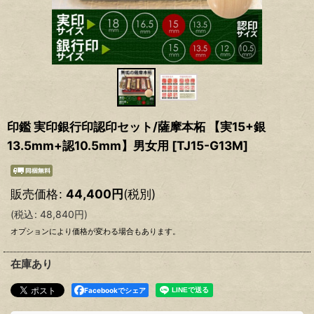
印鑑 実印銀行印認印セット/薩摩本柘 【実15+銀
13.5mm+認10.5mm】男女用
[
TJ15-G13M
]
販売価格
:
44,400
円
(税別)
(
税込
:
48,840
円
)
オプションにより価格が変わる場合もあります。
在庫あり
Facebookでシェア