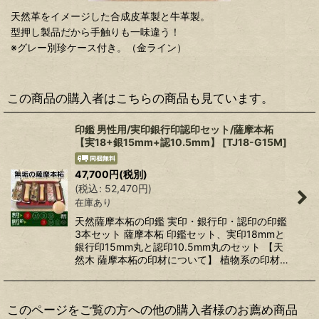
天然革をイメージした合成皮革製と牛革製。
型押し製品だから手触りも一味違う！
※グレー別珍ケース付き。（金ライン）
この商品の購入者はこちらの商品も見ています。
印鑑 男性用/実印銀行印認印セット/薩摩本柘
【実18+銀15mm+認10.5mm】
[
TJ18-G15M
]
47,700
円
(税別)
(
税込
:
52,470
円
)
在庫あり
天然薩摩本柘の印鑑 実印・銀行印・認印の印鑑
3本セット 薩摩本柘 印鑑セット、実印18mmと
銀行印15mm丸と認印10.5mm丸のセット 【天
然木 薩摩本柘の印材について】 植物系の印材…
このページをご覧の方への他の購入者様のお薦め商品