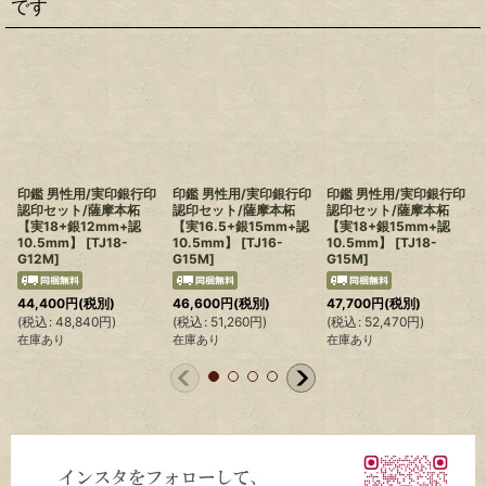
です
印鑑 男性用/実印銀行印
印鑑 男性用/実印銀行印
印鑑 男性用/実印銀行印
認印セット/薩摩本柘
認印セット/薩摩本柘
認印セット/薩摩本柘
【実18+銀12mm+認
【実16.5+銀15mm+認
【実18+銀15mm+認
10.5mm】
[
TJ18-
10.5mm】
[
TJ16-
10.5mm】
[
TJ18-
G12M
]
G15M
]
G15M
]
44,400
円
(税別)
46,600
円
(税別)
47,700
円
(税別)
(
(
税込
:
48,840
円
)
(
税込
:
51,260
円
)
(
税込
:
52,470
円
)
在庫あり
在庫あり
在庫あり