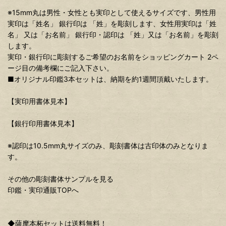
※15mm丸は男性・女性とも実印として使えるサイズです、男性用
実印は「姓名」 銀行印は 「姓」を彫刻します、女性用実印は「姓
名」 又は「お名前」 銀行印・認印は 「姓」又は「お名前」を彫刻
します。
実印・銀行印に彫刻するご希望のお名前をショッピングカート 2ペ
ージ目の備考欄にご記入下さい。
■オリジナル印鑑3本セットは、納期を約1週間頂戴いたします。
【実印用書体見本】
【銀行印用書体見本】
※認印は10.5mm丸サイズのみ、彫刻書体は古印体のみとなりま
す。
その他の彫刻書体サンプルを見る
印鑑・実印通販TOPへ
◆薩摩本柘セットは送料無料！