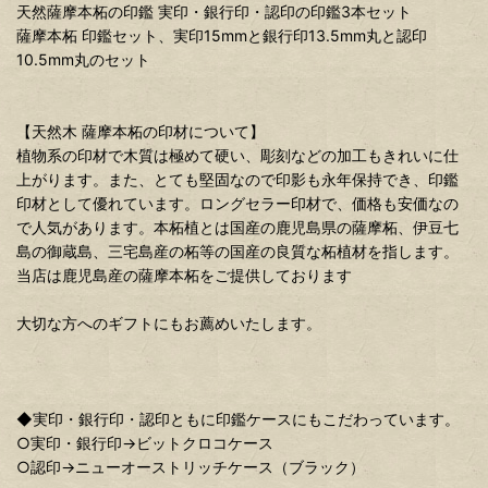
天然薩摩本柘の印鑑 実印・銀行印・認印の印鑑3本セット
薩摩本柘 印鑑セット、実印15mmと銀行印13.5mm丸と認印
10.5mm丸のセット
【天然木 薩摩本柘の印材について】
植物系の印材で木質は極めて硬い、彫刻などの加工もきれいに仕
上がります。また、とても堅固なので印影も永年保持でき、印鑑
印材として優れています。ロングセラー印材で、価格も安価なの
で人気があります。本柘植とは国産の鹿児島県の薩摩柘、伊豆七
島の御蔵島、三宅島産の柘等の国産の良質な柘植材を指します。
当店は鹿児島産の薩摩本柘をご提供しております
大切な方へのギフトにもお薦めいたします。
◆実印・銀行印・認印ともに印鑑ケースにもこだわっています。
○実印・銀行印→ビットクロコケース
○認印→ニューオーストリッチケース（ブラック）