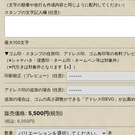
（文字の順番や改行も作成内容と同じように配列してください）
スタンプの文字記入欄
(任意)
:
最大100文字
▼ゴム印・スタンプの住所印、アドレス印、ゴム角印等の有料プレ
（※シャチハタ・浸透印・ネーム印・ネームペン等は対象外）
（※代引きは対象外となります【×】）
印影校正（プレビュー）
(任意)
:
アドレス印の追加の場合
(任意)
:
追加の場合は、ゴムの高さ調整ができる「アドレス印EVO」がお薦めで
販売価格
:
5,500
円
(税別)
(
税込
:
6,050
円
)
数量
:
本