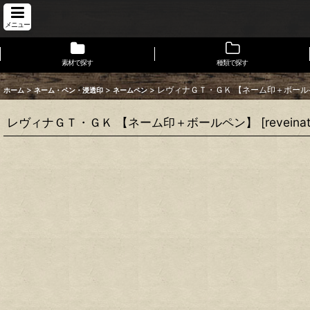
メニュー
素材で探す
種類で探す
>
>
>
レヴィナＧＴ・ＧＫ 【ネーム印＋ボール
ホーム
ネーム・ペン・浸透印
ネームペン
レヴィナＧＴ・ＧＫ 【ネーム印＋ボールペン】
[
reveina