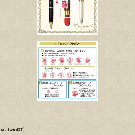
inat-twinGT
]