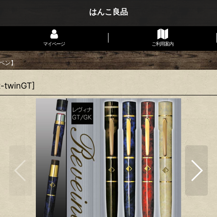
はんこ良品
マイページ
ご利用案内
ペン】
t-twinGT
]