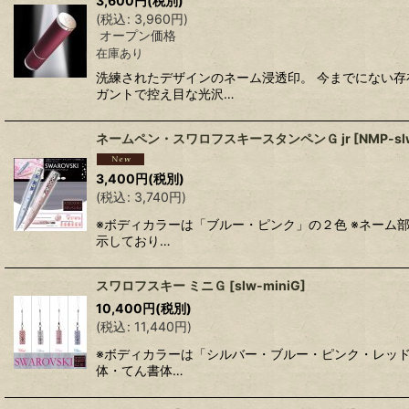
3,600
円
(税別)
(
税込
:
3,960
円
)
オープン価格
在庫あり
洗練されたデザインのネーム浸透印。 今までにない
ガントで控え目な光沢…
ネームペン・スワロフスキースタンペンＧ jr
[
NMP-sl
3,400
円
(税別)
(
税込
:
3,740
円
)
※ボディカラーは「ブルー・ピンク」の２色 ※ネーム
示しており…
スワロフスキー ミニＧ
[
slw-miniG
]
10,400
円
(税別)
(
税込
:
11,440
円
)
※ボディカラーは「シルバー・ブルー・ピンク・レッド
体・てん書体…