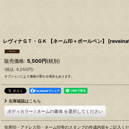
レヴィナＧＴ・ＧＫ 【ネーム印＋ボールペン】
[
reveina
販売価格
:
5,500
円
(税別)
(
税込
:
6,050
円
)
オプションにより価格が変わる場合もあります。
Facebookでシェア
在庫確認はこちら
ボディカラー
/
ネームの書体
を選択してください
住所印・アドレス印・ネーム印等のスタンプの作成内容をご記入く