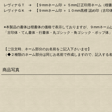
レヴィナＧＴ → 【９mmネーム印 ＋ ５mm訂正印用ネーム（楷
レヴィナＧＫ → 【９mmネーム印 ＋ １０mm黒檀 認め印（古印
※本製品の書体は楷書体の価格で表示しておりますが、９mmネーム
「古印体・てん書体・行書体・丸ゴシック・角ゴシック・ポップ体」
【ご注文時、ネーム部分のお名前をご記入下さいませ】
（◆２種類のネーム部分は同じお名前で作成しますので、記入する
商品写真