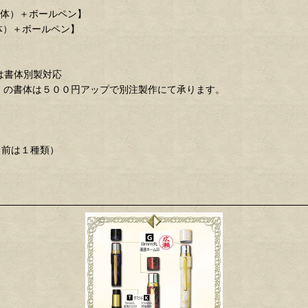
書体）＋ボールペン】
体）＋ボールペン】
は書体別製対応
 の書体は５００円アップで別注製作にて承ります。
名前は１種類）