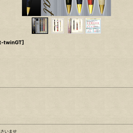
t-twinGT
]
ださいませ