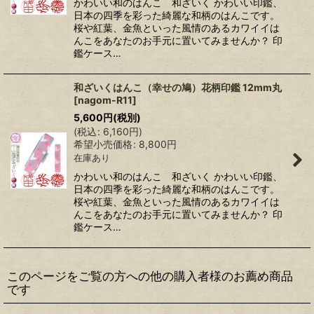
かわいい和のはんこ 和ざいく かわいい印鑑、
日本の四季を彩った綺麗な和柄のはんこです。
桜や紅葉、金魚といった風情のあるカワイイは
んこをあなたのお手元に置いてみませんか？ 印
鑑ケース…
和ざいくはんこ（幸せの鳩）花柄印鑑 12mm丸
[
nagom-R11
]
5,600
円
(税別)
(
税込
:
6,160
円
)
希望小売価格
:
8,800
円
在庫あり
かわいい和のはんこ 和ざいく かわいい印鑑、
日本の四季を彩った綺麗な和柄のはんこです。
桜や紅葉、金魚といった風情のあるカワイイは
んこをあなたのお手元に置いてみませんか？ 印
鑑ケース…
このページをご覧の方への他の購入者様のお薦め商品
です