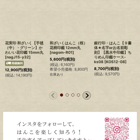
花実印 和ざいく【手毬
和ざいくはんこ（桜）
銀行印・はんこ【９書
（中）・グリーン】か
花柄印鑑 12mm丸
体★名字orお名前彫
わいい花印鑑 15mm丸
[
nagom-R01
]
刻】【黒水牛印鑑】ち
[
nagJ15-y32
]
りめん印鑑ケース-
5,600
円
(税別)
ks08
[
KOS12-08
]
(
税込
:
6,160
円
)
(
8,700
円
(税別)
希望小売価格
:
8,800
円
12,900
円
(税別)
(
税込
:
9,570
円
)
在庫あり
(
税込
:
14,190
円
)