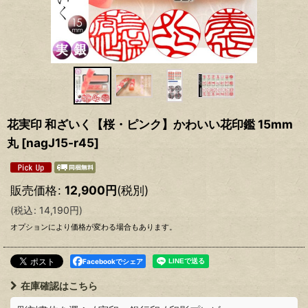
花実印 和ざいく【桜・ピンク】かわいい花印鑑 15mm
丸
[
nagJ15-r45
]
販売価格
:
12,900
円
(税別)
(
税込
:
14,190
円
)
オプションにより価格が変わる場合もあります。
Facebookでシェア
在庫確認はこちら