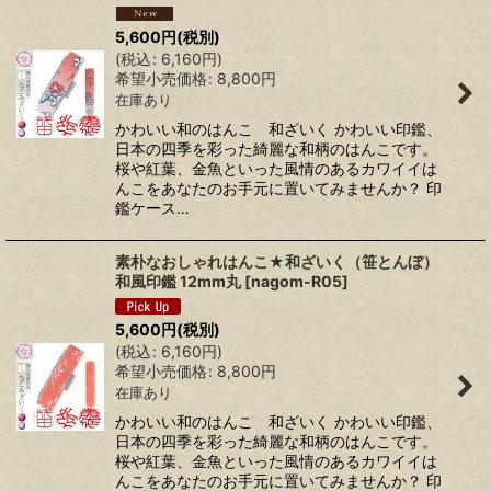
5,600
円
(税別)
(
税込
:
6,160
円
)
希望小売価格
:
8,800
円
在庫あり
かわいい和のはんこ 和ざいく かわいい印鑑、
日本の四季を彩った綺麗な和柄のはんこです。
桜や紅葉、金魚といった風情のあるカワイイは
んこをあなたのお手元に置いてみませんか？ 印
鑑ケース…
素朴なおしゃれはんこ★和ざいく（笹とんぼ）
和風印鑑 12mm丸
[
nagom-R05
]
5,600
円
(税別)
(
税込
:
6,160
円
)
希望小売価格
:
8,800
円
在庫あり
かわいい和のはんこ 和ざいく かわいい印鑑、
日本の四季を彩った綺麗な和柄のはんこです。
桜や紅葉、金魚といった風情のあるカワイイは
んこをあなたのお手元に置いてみませんか？ 印