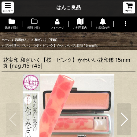
はんこ良品
メニュー
カート
素材で探す
種類で探す
マイページ
ご利用案内
お客様の声
>
>
ホーム
和風はんこ
和ざいく【実印】
>
花実印 和ざいく【桜・ピンク】かわいい花印鑑 15mm丸
花実印 和ざいく【桜・ピンク】かわいい花印鑑 15mm
丸
[
nagJ15-r45
]