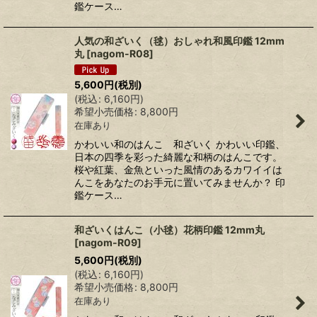
鑑ケース…
人気の和ざいく（毬）おしゃれ和風印鑑 12mm
丸
[
nagom-R08
]
5,600
円
(税別)
(
税込
:
6,160
円
)
希望小売価格
:
8,800
円
在庫あり
かわいい和のはんこ 和ざいく かわいい印鑑、
日本の四季を彩った綺麗な和柄のはんこです。
桜や紅葉、金魚といった風情のあるカワイイは
んこをあなたのお手元に置いてみませんか？ 印
鑑ケース…
和ざいくはんこ（小毬）花柄印鑑 12mm丸
[
nagom-R09
]
5,600
円
(税別)
(
税込
:
6,160
円
)
希望小売価格
:
8,800
円
在庫あり