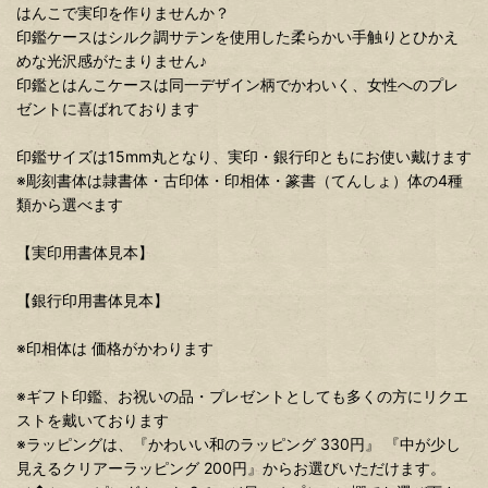
はんこで実印を作りませんか？
印鑑ケースはシルク調サテンを使用した柔らかい手触りとひかえ
めな光沢感がたまりません♪
印鑑とはんこケースは同一デザイン柄でかわいく、女性へのプレ
ゼントに喜ばれております
印鑑サイズは15mm丸となり、実印・銀行印ともにお使い戴けます
※彫刻書体は隷書体・古印体・印相体・篆書（てんしょ）体の4種
類から選べます
【実印用書体見本】
【銀行印用書体見本】
※印相体は 価格がかわります
※ギフト印鑑、お祝いの品・プレゼントとしても多くの方にリクエ
ストを戴いております
※ラッピングは、『かわいい和のラッピング 330円』 『中が少し
見えるクリアーラッピング 200円』からお選びいただけます。