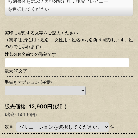
彫刻書体を選ぶ
/
実印or銀行印
/
印影プレビュー
を選択してください
実印に彫刻する文字をご記入ください
（実印は 男性用：姓名 、女性用：姓名orお名前 を彫刻します。姓
のみでも承れます）
姓名orお名前での彫刻です
:
最大20文字
手描きオプション
(任意)
:
販売価格
:
12,900
円
(税別)
(
税込
:
14,190
円
)
数量
:
個