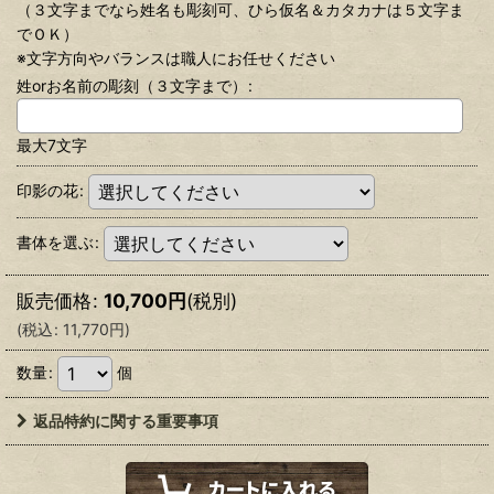
（３文字までなら姓名も彫刻可、ひら仮名＆カタカナは５文字ま
でＯＫ）
※文字方向やバランスは職人にお任せください
姓orお名前の彫刻（３文字まで）
:
最大7文字
印影の花
:
書体を選ぶ
:
販売価格
:
10,700
円
(税別)
(
税込
:
11,770
円
)
数量
:
個
返品特約に関する重要事項