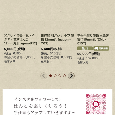
和ざいく印鑑（兎・う
銀行印 和ざいく 小花 印
完全手彫り印鑑 本象牙
さぎ）花柄はんこ
鑑 12mm丸
[
nagom-
実印15mm丸
[
ZMJ-
12mm丸
[
nagom-R12
]
Y03
]
015T
]
5,600
円
(税別)
5,600
円
(税別)
(
税込
:
6,160
円
)
(
税込
:
6,160
円
)
99,900
円
(税別)
希望小売価格
:
8,800
円
希望小売価格
:
8,800
円
(
(
税込
:
109,890
円
)
在庫あり
在庫あり
在庫あり