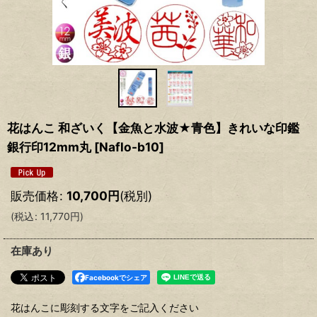
花はんこ 和ざいく【金魚と水波★青色】きれいな印鑑
銀行印12mm丸
[
Naflo-b10
]
販売価格
:
10,700
円
(税別)
(
税込
:
11,770
円
)
在庫あり
Facebookでシェア
花はんこに彫刻する文字をご記入ください