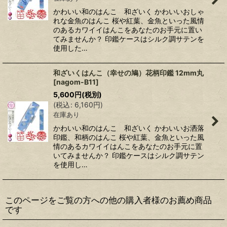
かわいい和のはんこ 和ざいく かわいいおしゃ
れな金魚のはんこ 桜や紅葉、金魚といった風情
のあるカワイイはんこをあなたのお手元に置い
てみませんか？ 印鑑ケースはシルク調サテンを
使用した…
和ざいくはんこ（幸せの鳩）花柄印鑑 12mm丸
[
nagom-B11
]
5,600
円
(税別)
(
税込
:
6,160
円
)
在庫あり
かわいい和のはんこ 和ざいく かわいいお洒落
印鑑、和柄のはんこ 桜や紅葉、金魚といった風
情のあるカワイイはんこをあなたのお手元に置
いてみませんか？ 印鑑ケースはシルク調サテン
を使用し…
このページをご覧の方への他の購入者様のお薦め商品
です