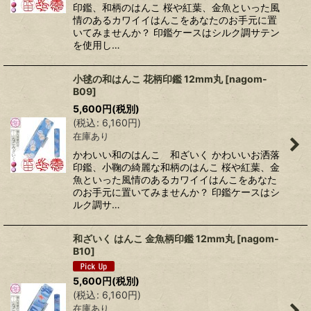
印鑑、和柄のはんこ 桜や紅葉、金魚といった風
情のあるカワイイはんこをあなたのお手元に置
いてみませんか？ 印鑑ケースはシルク調サテン
を使用し…
小毬の和はんこ 花柄印鑑 12mm丸
[
nagom-
B09
]
5,600
円
(税別)
(
税込
:
6,160
円
)
在庫あり
かわいい和のはんこ 和ざいく かわいいお洒落
印鑑、小鞠の綺麗な和柄のはんこ 桜や紅葉、金
魚といった風情のあるカワイイはんこをあなた
のお手元に置いてみませんか？ 印鑑ケースはシ
ルク調サ…
和ざいく はんこ 金魚柄印鑑 12mm丸
[
nagom-
B10
]
5,600
円
(税別)
(
税込
:
6,160
円
)
在庫あり