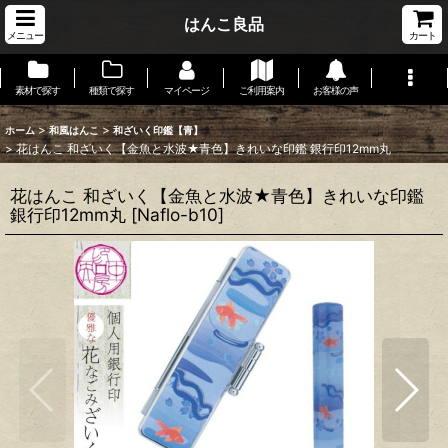
はんこ良品
メニュー
カート
素材で探す
種類で探す
マイページ
ご利用案内
お客様の声
>
>
ホーム
和風はんこ
和ざいく印鑑【青】
>
花はんこ 和ざいく【金魚と水波★青色】きれいな印鑑 銀行印12mm丸
花はんこ 和ざいく【金魚と水波★青色】きれいな印鑑
銀行印12mm丸
[
Naflo-b10
]