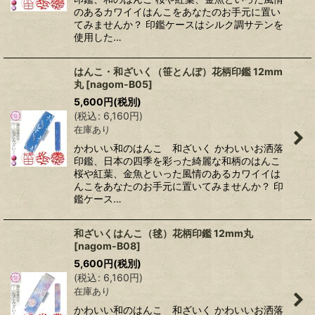
のあるカワイイはんこをあなたのお手元に置い
てみませんか？ 印鑑ケースはシルク調サテンを
使用した…
はんこ・和ざいく（笹とんぼ）花柄印鑑 12mm
丸
[
nagom-B05
]
5,600
円
(税別)
(
税込
:
6,160
円
)
在庫あり
かわいい和のはんこ 和ざいく かわいいお洒落
印鑑、日本の四季を彩った綺麗な和柄のはんこ
桜や紅葉、金魚といった風情のあるカワイイは
んこをあなたのお手元に置いてみませんか？ 印
鑑ケース…
和ざいくはんこ（毬）花柄印鑑 12mm丸
[
nagom-B08
]
5,600
円
(税別)
(
税込
:
6,160
円
)
在庫あり
かわいい和のはんこ 和ざいく かわいいお洒落