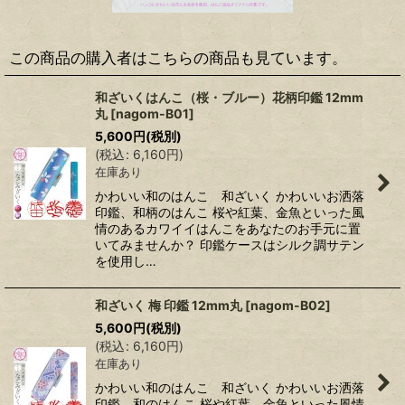
この商品の購入者はこちらの商品も見ています。
和ざいくはんこ（桜・ブルー）花柄印鑑 12mm
丸
[
nagom-B01
]
5,600
円
(税別)
(
税込
:
6,160
円
)
在庫あり
かわいい和のはんこ 和ざいく かわいいお洒落
印鑑、和柄のはんこ 桜や紅葉、金魚といった風
情のあるカワイイはんこをあなたのお手元に置
いてみませんか？ 印鑑ケースはシルク調サテン
を使用し…
和ざいく 梅 印鑑 12mm丸
[
nagom-B02
]
5,600
円
(税別)
(
税込
:
6,160
円
)
在庫あり
かわいい和のはんこ 和ざいく かわいいお洒落
印鑑、和のはんこ 桜や紅葉、金魚といった風情