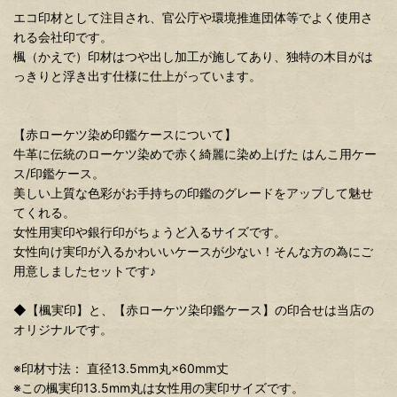
エコ印材として注目され、官公庁や環境推進団体等でよく使用さ
れる会社印です。
楓（かえで）印材はつや出し加工が施してあり、独特の木目がは
っきりと浮き出す仕様に仕上がっています。
【赤ローケツ染め印鑑ケースについて】
牛革に伝統のローケツ染めで赤く綺麗に染め上げた はんこ用ケー
ス/印鑑ケース。
美しい上質な色彩がお手持ちの印鑑のグレードをアップして魅せ
てくれる。
女性用実印や銀行印がちょうど入るサイズです。
女性向け実印が入るかわいいケースが少ない！そんな方の為にご
用意しましたセットです♪
◆【楓実印】と、【赤ローケツ染印鑑ケース】の印合せは当店の
オリジナルです。
※印材寸法： 直径13.5mm丸×60mm丈
※この楓実印13.5mm丸は女性用の実印サイズです。