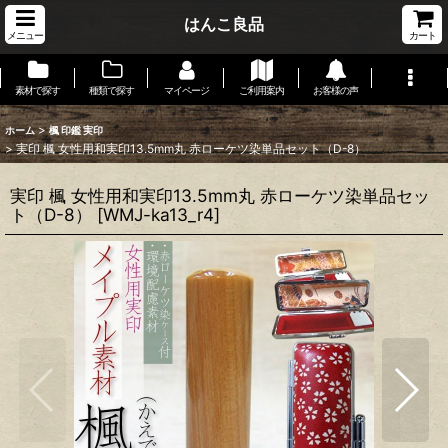
はんこ良品
メニュー
カート
素材で探す
種類で探す
マイページ
ご利用案内
お客様の声
>
ホーム
楓 印鑑 実印
>
実印 楓 女性用和実印13.5mm丸 赤ローケツ染単品セット（D-8）
実印 楓 女性用和実印13.5mm丸 赤ローケツ染単品セッ
ト（D-8）
[
WMJ-ka13_r4
]