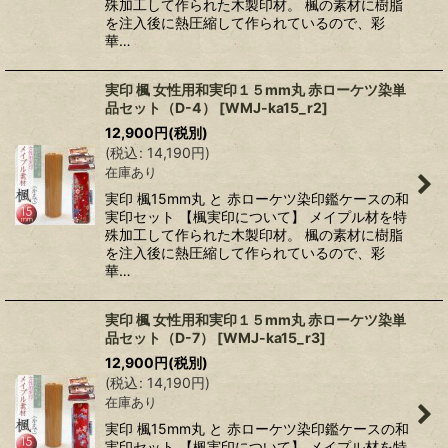
殊加工して作られた木製印材。 楓の素材に樹脂
を注入後に熱圧縮して作られているので、彩
華…
実印 楓 女性用和実印１５mm丸 赤ローケツ染単
品セット（D-4）
[
WMJ-ka15_r2
]
12,900
円
(税別)
(
税込
:
14,190
円
)
在庫あり
実印 楓15mm丸 と 赤ローケツ染印鑑ケースの和
実印セット 【楓実印について】 メイプル材を特
殊加工して作られた木製印材。 楓の素材に樹脂
を注入後に熱圧縮して作られているので、彩
華…
実印 楓 女性用和実印１５mm丸 赤ローケツ染単
品セット（D-7）
[
WMJ-ka15_r3
]
12,900
円
(税別)
(
税込
:
14,190
円
)
在庫あり
実印 楓15mm丸 と 赤ローケツ染印鑑ケースの和
実印セット 【楓実印について】 メイプル材を特