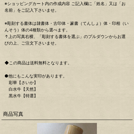
※ショッピングカート内の作成内容 ご記入欄に「姓名」又は「お
名前」をご記入下さいませ。
※彫刻する書体は隷書体・古印体・篆書（てんしょ）体・印相（い
んそう）体の4種類から選べます。
↑上の写真右横、「彫刻する書体を選ぶ」のプルダウンからお選
びの上、ご注文下さいませ。
◆この商品は送料無料となります。
●他にもこんな実印があります。
彩華【さいか】
白水牛【天然】
黒水牛【特選】
商品写真