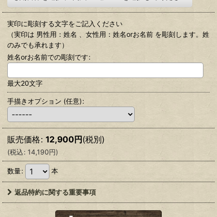
実印に彫刻する文字をご記入ください
（実印は 男性用：姓名 、女性用：姓名orお名前 を彫刻します。姓
のみでも承れます）
姓名orお名前での彫刻です
:
最大20文字
手描きオプション
(任意)
:
販売価格
:
12,900
円
(税別)
(
税込
:
14,190
円
)
数量
:
本
返品特約に関する重要事項