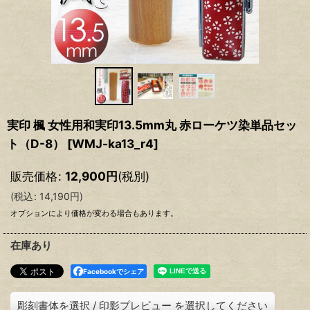
実印 楓 女性用和実印13.5mm丸 赤ローケツ染単品セッ
ト（D-8）
[
WMJ-ka13_r4
]
販売価格
:
12,900
円
(税別)
(
税込
:
14,190
円
)
オプションにより価格が変わる場合もあります。
在庫あり
Facebookでシェア
彫刻書体を選択
/
印影プレビュー
を選択してください