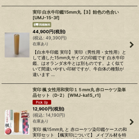
実印 白水牛印鑑15mm丸【3】飴色の色合い
[
UMJ-15-3f
]
44,900
円
(税別)
(
税込
:
49,390
円
)
在庫あり
【白水牛印鑑 実印】 実印（男性用・女性用）と
して適した15mm丸サイズの印鑑です 白水牛印
鑑、はオランダ水牛とは別ものです。よく似て
いて間違いやすい印材ですが、牛自体の種類が
違います …
実印 楓 女性用和実印１５mm丸 赤ローケツ染単
品セット（D-2）
[
WMJ-ka15_r1
]
12,900
円
(税別)
(
税込
:
14,190
円
)
在庫あり
実印 楓15mm丸 と 赤ローケツ染印鑑ケースの和
実印セット 【楓実印について】 メイプル材を特