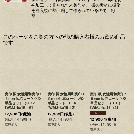
殊加工して作られた木製印材。 楓の素材に樹脂
を注入後に熱圧縮して作られているので、彩
華…
このページをご覧の方への他の購入者様のお薦め商品
です
実印 楓 女性用和実印１
実印 楓 女性用和実印１
実印 楓 女性用和実印１
５mm丸 赤ローケツ染
５mm丸 赤ローケツ染
５mm丸 赤ローケツ染
単品セット（D-12）
単品セット（D-4）
単品セット（D-8）
[
WMJ-ka15_r6
]
[
WMJ-ka15_r2
]
[
WMJ-ka15_r4
]
12,900
円
(税別)
12,900
円
(税別)
(
税込
:
14,190
円
)
(
税込
:
14,190
円
)
12,900
円
(税別)
在庫あり
在庫あり
(
税込
:
14,190
円
)
(
在庫あり