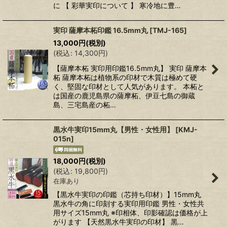
に 【 彩華実印について 】 寒冷地に豊…
実印 薩摩本柘印鑑 16.5mm丸
[
TMJ-165
]
13,000
円
(税別)
(
税込
:
14,300
円
)
【薩摩本柘 実印用印鑑16.5mm丸】 実印 薩摩本
柘 薩摩本柘は植物系の印材で木質は極めて硬
く、堅固な印材として人気があります。 本柘と
は国産の鹿児島県の薩摩柘、伊豆七島の御蔵
島、三宅島産の柘…
黒水牛実印15mm丸【男性・女性用】
[
KMJ-
015n
]
18,000
円
(税別)
(
税込
:
19,800
円
)
在庫あり
【黒水牛実印の印鑑（芯持ち印材）】15mm丸
黒水牛の角に印刻する実印用印鑑 男性・女性共
用サイズ15mm丸 ※印相体、印影確認は価格が上
がります 【天然黒水牛実印の印材】 黒…