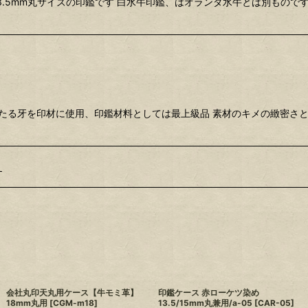
13.5mm丸サイズの印鑑です 白水牛印鑑、はオランダ水牛とは別もの
当たる牙を印材に使用、印鑑材料としては最上級品 素材のキメの緻密さ
す
会社丸印天丸用ケース【牛モミ革】
印鑑ケース 赤ローケツ染め
18mm丸用
[
CGM-m18
]
13.5/15mm丸兼用/a-05
[
CAR-05
]