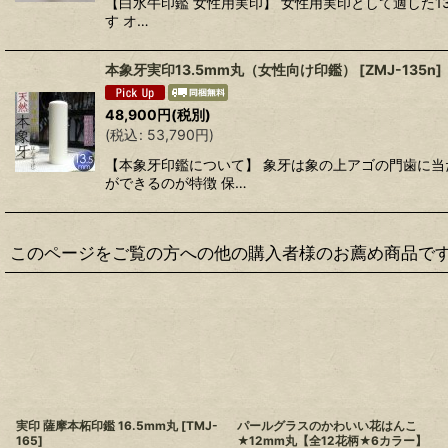
【白水牛印鑑 女性用実印】 女性用実印として適した
す オ…
本象牙実印13.5mm丸（女性向け印鑑）
[
ZMJ-135n
]
48,900
円
(税別)
(
税込
:
53,790
円
)
【本象牙印鑑について】 象牙は象の上アゴの門歯に
ができるのが特徴 保…
このページをご覧の方への他の購入者様のお薦め商品で
実印 薩摩本柘印鑑 16.5mm丸
[
TMJ-
パールグラスのかわいい花はんこ
165
]
★12mm丸【全12花柄★6カラー】