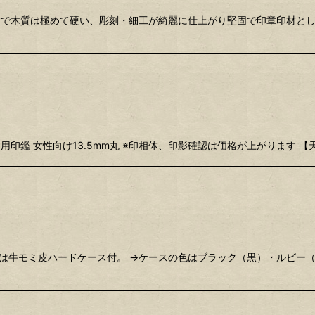
印材で木質は極めて硬い、彫刻・細工が綺麗に仕上がり堅固で印章印材と
用印鑑 女性向け13.5mm丸 ※印相体、印影確認は価格が上がります 
 実印は牛モミ皮ハードケース付。 →ケースの色はブラック（黒）・ルビ