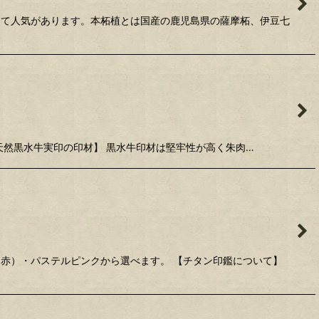
して人気があります。本柘植とは国産の鹿児島県の薩摩柘、伊豆七
【天然黒水牛実印の印材】 黒水牛印材は堅牢性が高く朱肉…
ー（赤）・パステルピンクから選べます。 【チタン印鑑について】