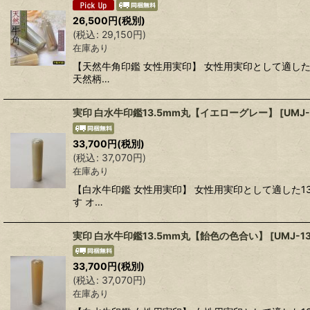
26,500
円
(税別)
(
税込
:
29,150
円
)
在庫あり
【天然牛角印鑑 女性用実印】 女性用実印として適し
天然柄…
実印 白水牛印鑑13.5mm丸【イエローグレー】
[
UMJ-
33,700
円
(税別)
(
税込
:
37,070
円
)
在庫あり
【白水牛印鑑 女性用実印】 女性用実印として適した
す オ…
実印 白水牛印鑑13.5mm丸【飴色の色合い】
[
UMJ-13
33,700
円
(税別)
(
税込
:
37,070
円
)
在庫あり