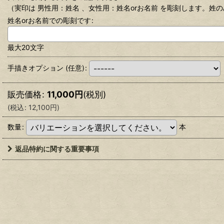
（実印は 男性用：姓名 、女性用：姓名orお名前 を彫刻します。姓
姓名orお名前での彫刻です
:
最大20文字
手描きオプション
(任意)
:
販売価格
:
11,000
円
(税別)
(
税込
:
12,100
円
)
数量
:
本
返品特約に関する重要事項