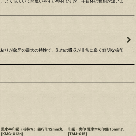
です。よく似ていて間違いやすい印材ですが、牛自体の種類が違いま
と粘りが象牙の最大の特性で、朱肉の吸収が非常に良く鮮明な捺印
黒水牛印鑑（芯持ち）銀行印12mm丸
印鑑・実印 薩摩本柘印鑑 15mm丸
[
KMG-012n
]
[
TMJ-015
]