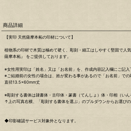
商品詳細
【実印 天然薩摩本柘の印材について】
植物系の印材で木質は極めて硬く、彫刻・細工はしやすく堅固で人気
薩摩本柘』 をご提供しております。
※女性用実印は「姓名」又は「お名前」を、作成内容記入欄にご記入
※ご結婚前の女性の場合は、姓が変わる事があるので「お名前」での
直径13.5×60mm丈
※彫刻する書体は隷書体・古印体・篆書（てんしょ）体・印相（いん
↑上の写真右横、「彫刻する書体を選ぶ」のプルダウンからお選び
◆印影確認サービス対象外となります。