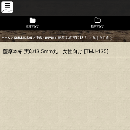
メニュー
素材で探す
種類で探す
>
>
>
薩摩本柘 実印13.5mm丸｜女性向け
ホーム
薩摩本柘 印鑑
実印・銀行印
薩摩本柘 実印13.5mm丸｜女性向け
[
TMJ-135
]