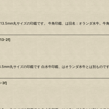
た13.5mm丸サイズの印鑑です。 牛角印鑑、は旧名：オランダ水牛。
13-2f
]
13.5mm丸サイズの印鑑です 白水牛印鑑、はオランダ水牛とは別もの
-3f
]