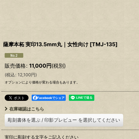
薩摩本柘 実印13.5mm丸｜女性向け
[
TMJ-135
]
販売価格
:
11,000
円
(税別)
(
税込
:
12,100
円
)
オプションにより価格が変わる場合もあります。
Facebookでシェア
在庫確認はこちら
彫刻書体を選ぶ
/
印影プレビュー
を選択してください
実印に彫刻する文字をご記入ください