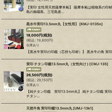
【実印 女性用天然薩摩本柘】 薩摩本柘は植物系の
島の御蔵島、三宅島産…
黒水牛実印13.5mm丸【女性用】
[
KMJ-0135n
]
18,000
円
(税別)
(
税込
:
19,800
円
)
在庫あり
【黒水牛実印の印鑑（芯持ち印材）】 黒水牛の角 実印
実印 チタン印鑑13.5mm丸（女性向け )
[
CMJ-135
]
26,500
円
(税別)
(
税込
:
29,150
円
)
在庫あり
【純チタン印鑑 実印13.5mm丸】 純チタン印鑑
チタン…
天然牛角 実印印鑑13.5mm丸
[
UMJ-13k1
]