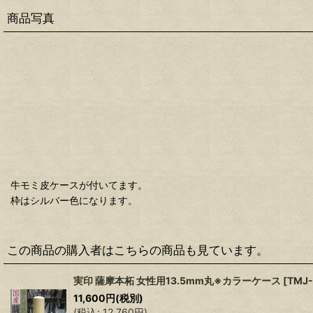
商品写真
牛モミ皮ケースが付いてます。
枠はシルバー色になります。
この商品の購入者はこちらの商品も見ています。
実印 薩摩本柘 女性用13.5mm丸※カラーケース
[
TMJ-
11,600
円
(税別)
(
税込
:
12,760
円
)