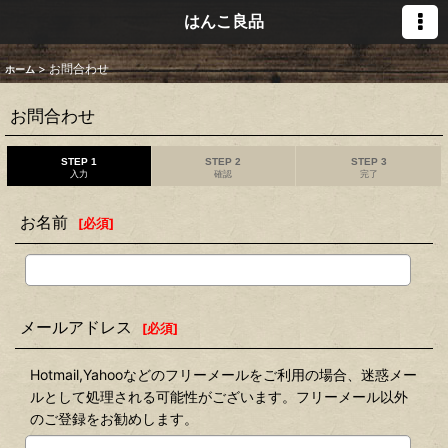
はんこ良品
>
お問合わせ
ホーム
お問合わせ
STEP 1
STEP 2
STEP 3
入力
確認
完了
お名前
[
必須
]
メールアドレス
[
必須
]
Hotmail,Yahooなどのフリーメールをご利用の場合、迷惑メー
ルとして処理される可能性がございます。フリーメール以外
のご登録をお勧めします。