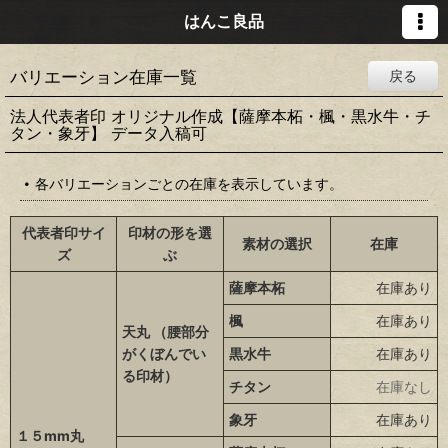
はんこ良品
バリエーション在庫一覧
戻る
法人代表者印 オリジナル作成【薩摩本柘・楓・黒水牛・チ
タン・象牙】 データ入稿可
各バリエーションごとの在庫を表示しています。
代表者印サイ
印材の形を選
素材の選択
在庫
ズ
ぶ
薩摩本柘
在庫あり
楓
在庫あり
天丸 （腰部分
がくぼんでい
黒水牛
在庫あり
る印材）
チタン
在庫なし
象牙
在庫あり
１５mm丸