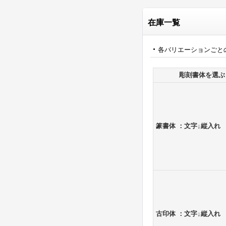
在庫一覧
各バリエーションごと
彫刻書体を選ぶ
篆書体 ：文字↓縦入れ
古印体 ：文字↓縦入れ