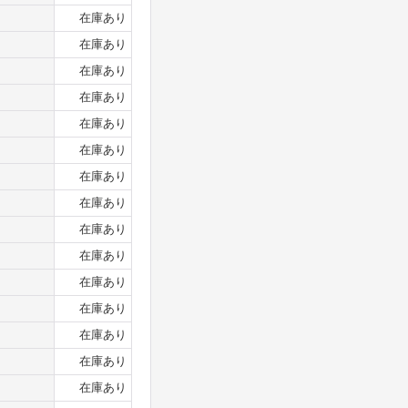
在庫あり
在庫あり
在庫あり
在庫あり
在庫あり
在庫あり
在庫あり
在庫あり
在庫あり
在庫あり
在庫あり
在庫あり
在庫あり
在庫あり
在庫あり